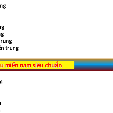
ung
ng
ng
 trung
ền trung
ầu miền nam siêu chuẩn
am
m
m