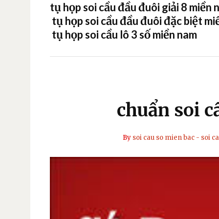
tụ họp soi cầu đầu đuôi giải 8 miền
tụ họp soi cầu đầu đuôi đặc biệt m
tụ họp soi cầu lô 3 số miền nam
chuẩn soi c
By
soi cau so mien bac - soi