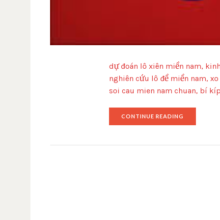
dự đoán lô xiên miền nam, kin
nghiên cứu lô đề miền nam, xo
soi cau mien nam chuan, bí kíp
"CHUẨN
CONTINUE READING
SOI
CẦU
KQXS
LÔ
3
SỐ
MN"