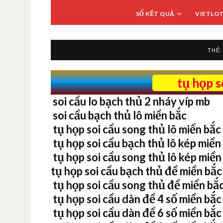
SỔ KẾT QUẢ
VIETLO
THẺ
tụ họp s
soi cầu lo bạch thủ 2 nháy víp mb
soi cầu bạch thủ lô miền bắc
tụ họp soi cầu song thủ lô miền bắc
tụ họp soi cầu bạch thủ lô kép miền
tụ họp soi cầu song thủ lô kép miền
tụ họp soi cầu bạch thủ đề miền bắc
tụ họp soi cầu song thủ đề miền bắ
tụ họp soi cầu dàn đề 4 số miền bắc
tụ họp soi cầu dàn đề 6 số miền bắc