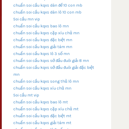
chuẩn soi cầu kqxs dàn đề 10 con mb
chuẩn soi cầu kqxs dàn lô 10 con mb
Soi cầu mn vip
chuẩn soi cầu kqxs bao lô mn
chuẩn soi cầu kqxs cặp xíu chủ mn
chuẩn soi cầu kqxs đặc biệt mn
chuẩn soi cầu kqxs giải tám mn
chuẩn soi cầu kqxs lô 3 số mn
chuẩn soi cầu kqxs sớ đầu đuôi giải 8 mn
chuẩn soi cầu kqxs sớ đầu đuôi giải đặc biệt
mn
chuẩn soi cầu kqxs song thủ lô mn
chuẩn soi cầu kqxs xíu chủ mn
Soi cầu mt vip
chuẩn soi cầu kqxs bao lô mt
chuẩn soi cầu kqxs cặp xíu chủ mt
chuẩn soi cầu kqxs đặc biệt mt
chuẩn soi cầu kqxs giải tám mt