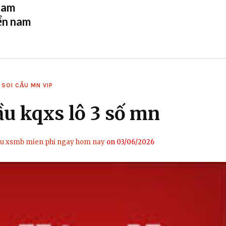
 nam
iền nam
SOI CẦU MN VIP
ầu kqxs lô 3 số mn
 cau xsmb mien phi ngay hom nay
on
03/06/2026