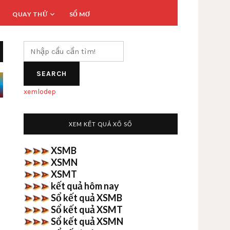
QUAY THỬ
SỔ MƠ
SEARCH
xemlodep
XEM KẾT QUẢ XỔ SỐ
XSMB
XSMN
XSMT
kết quả hôm nay
Sổ kết quả XSMB
Sổ kết quả XSMT
Sổ kết quả XSMN