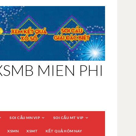
XSMB MIEN PHI
SOI CẦU MN VIP
SOI CẦU MT VIP
XSMN
XSMT
KẾT QUẢ HÔM NAY