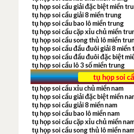
tụ họp soi cầu giải đặc biệt miền tr
tụ họp soi cầu giải 8 miền trung
tụ họp soi cầu bao lô miền trung
tụ họp soi cầu cặp xỉu chủ miền tru
tụ họp soi cầu song thủ lô miền tru
tụ họp soi cầu đầu đuôi giải 8 miền
tụ họp soi cầu đầu đuôi đặc biệt mi
tụ họp soi cầu lô 3 số miền trung
tụ họp soi c
tụ họp soi cầu xỉu chủ miền nam
tụ họp soi cầu giải đặc biệt miền n
tụ họp soi cầu giải 8 miền nam
tụ họp soi cầu bao lô miền nam
tụ họp soi cầu cặp xỉu chủ miền na
tụ họp soi cầu song thủ lô miền na