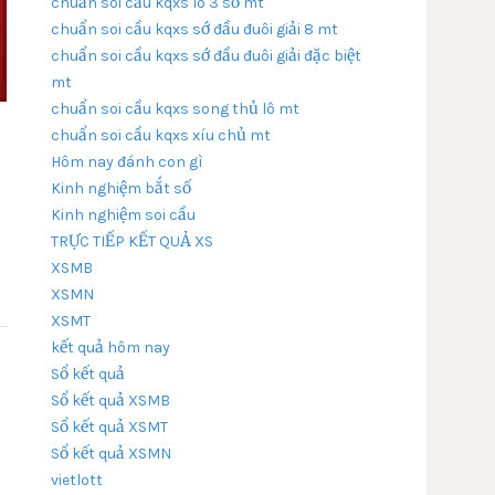
chuẩn soi cầu kqxs lô 3 số mt
chuẩn soi cầu kqxs sớ đầu đuôi giải 8 mt
chuẩn soi cầu kqxs sớ đầu đuôi giải đặc biệt
mt
chuẩn soi cầu kqxs song thủ lô mt
chuẩn soi cầu kqxs xíu chủ mt
Hôm nay đánh con gì
Kinh nghiệm bắt số
Kinh nghiệm soi cầu
TRỰC TIẾP KẾT QUẢ XS
XSMB
XSMN
XSMT
kết quả hôm nay
Sổ kết quả
Sổ kết quả XSMB
Sổ kết quả XSMT
Sổ kết quả XSMN
vietlott