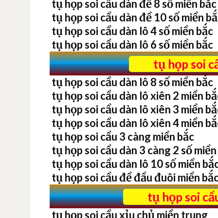
tụ họp soi cầu dàn đề 8 số miền bắc
tụ họp soi cầu dàn đề 10 số miền b
tụ họp soi cầu dàn lô 4 số miền bắc
tụ họp soi cầu dàn lô 6 số miền bắc
tụ họp soi c
tụ họp soi cầu dàn lô 8 số miền bắc
tụ họp soi cầu dàn lô xiên 2 miền bắ
tụ họp soi cầu dàn lô xiên 3 miền bắ
tụ họp soi cầu dàn lô xiên 4 miền bắ
tụ họp soi cầu 3 càng miền bắc
tụ họp soi cầu dàn 3 càng 2 số miền
tụ họp soi cầu dàn lô 10 số miền bắ
tụ họp soi cầu đề đầu đuôi miền bắ
tụ họp soi cầ
tụ họp soi cầu xỉu chủ miền trung