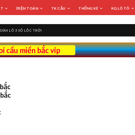
TT
ĐIỆN TOÁN
TK CẦU
THỐNG KÊ
KQ LÔ TÔ
:
DÀN LÔ 3 SỐ LỘC TRỜI
oi cầu miền bắc vip
 bắc
 bắc
c