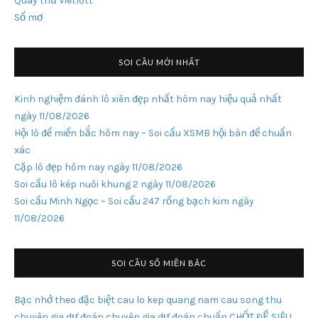
Quay thử Vietlott
Sổ mơ
SOI CẦU MỚI NHẤT
Kinh nghiệm đánh lô xiên đẹp nhất hôm nay hiệu quả nhất
ngày 11/08/2026
Hội lô đề miền bắc hôm nay – Soi cầu XSMB hội bàn đề chuẩn
xác
Cặp lô đẹp hôm nay ngày 11/08/2026
Soi cầu lô kép nuôi khung 2 ngày 11/08/2026
Soi cầu Minh Ngọc – Soi cầu 247 rồng bạch kim ngày
11/08/2026
SOI CẦU SỐ MIỀN BẮC
Bạc nhớ theo đặc biệt
cau lo kep quang nam
cau song thu
chuyên gia dự đoán
chuyên gia dự đoán chuẩn
CHỐT ĐỀ SIÊU