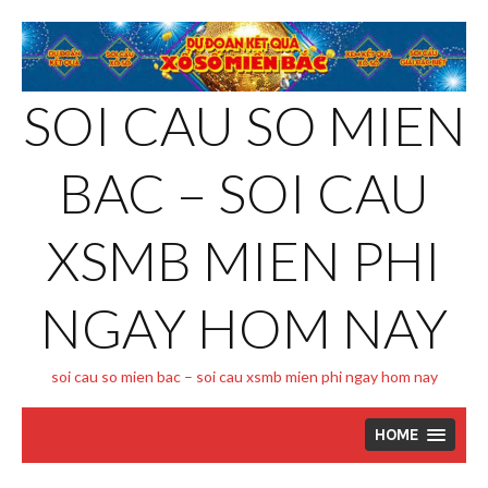
Skip
to
content
SOI CAU SO MIEN
BAC – SOI CAU
XSMB MIEN PHI
NGAY HOM NAY
soi cau so mien bac – soi cau xsmb mien phi ngay hom nay
HOME