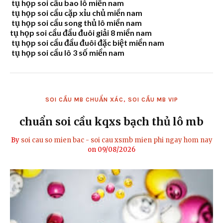
tụ họp soi cầu bao lô miền nam
tụ họp soi cầu cặp xỉu chủ miền nam
tụ họp soi cầu song thủ lô miền nam
tụ họp soi cầu đầu đuôi giải 8 miền nam
tụ họp soi cầu đầu đuôi đặc biệt miền nam
tụ họp soi cầu lô 3 số miền nam
SOI CẦU MB CHUẨN XÁC
,
SOI CẦU MB VIP
chuẩn soi cầu kqxs bạch thủ lô mb
By
soi cau so mien bac - soi cau xsmb mien phi ngay hom nay
on
09/08/2026