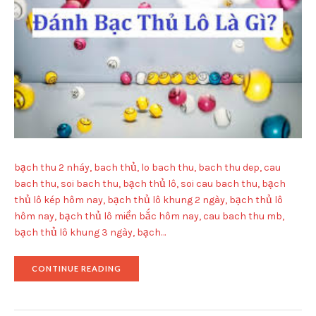
bạch thu 2 nháy, bach thủ, lo bach thu, bach thu dep, cau
bach thu, soi bach thu, bạch thủ lô, soi cau bach thu, bạch
thủ lô kép hôm nay, bạch thủ lô khung 2 ngày, bạch thủ lô
hôm nay, bạch thủ lô miền bắc hôm nay, cau bach thu mb,
bạch thủ lô khung 3 ngày, bạch…
"CHUẨN
CONTINUE READING
SOI
CẦU
KQXS
BẠCH