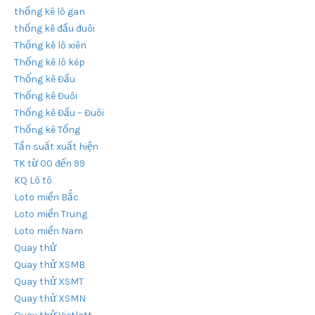
thống kê lô gan
thống kê đầu đuôi
Thống kê lô xiên
Thống kê lô kép
Thống kê Đầu
Thống kê Đuôi
Thống kê Đầu – Đuôi
Thống kê Tổng
Tần suất xuất hiện
TK từ 00 đến 99
KQ Lô tô
Loto miền Bắc
Loto miền Trung
Loto miền Nam
Quay thử
Quay thử XSMB
Quay thử XSMT
Quay thử XSMN