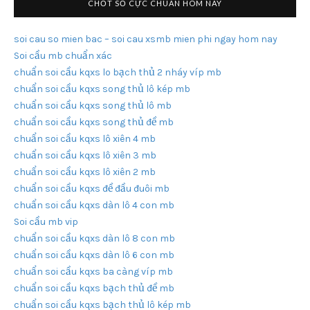
CHỐT SỐ CỰC CHUẨN HÔM NAY
soi cau so mien bac – soi cau xsmb mien phi ngay hom nay
Soi cầu mb chuẩn xác
chuẩn soi cầu kqxs lo bạch thủ 2 nháy víp mb
chuẩn soi cầu kqxs song thủ lô kép mb
chuẩn soi cầu kqxs song thủ lô mb
chuẩn soi cầu kqxs song thủ đề mb
chuẩn soi cầu kqxs lô xiên 4 mb
chuẩn soi cầu kqxs lô xiên 3 mb
chuẩn soi cầu kqxs lô xiên 2 mb
chuẩn soi cầu kqxs đề đầu đuôi mb
chuẩn soi cầu kqxs dàn lô 4 con mb
Soi cầu mb vip
chuẩn soi cầu kqxs dàn lô 8 con mb
chuẩn soi cầu kqxs dàn lô 6 con mb
chuẩn soi cầu kqxs ba càng víp mb
chuẩn soi cầu kqxs bạch thủ đề mb
chuẩn soi cầu kqxs bạch thủ lô kép mb