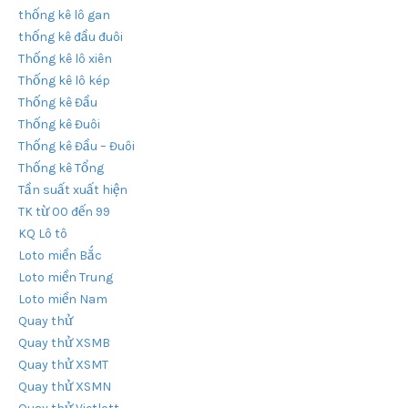
thống kê lô gan
thống kê đầu đuôi
Thống kê lô xiên
Thống kê lô kép
Thống kê Đầu
Thống kê Đuôi
Thống kê Đầu – Đuôi
Thống kê Tổng
Tần suất xuất hiện
TK từ 00 đến 99
KQ Lô tô
Loto miền Bắc
Loto miền Trung
Loto miền Nam
Quay thử
Quay thử XSMB
Quay thử XSMT
Quay thử XSMN