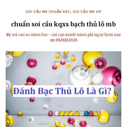
THỦ
LÔ
SOI CẦU MB CHUẨN XÁC
,
SOI CẦU MB VIP
MB"
chuẩn soi cầu kqxs bạch thủ lô mb
By
soi cau so mien bac - soi cau xsmb mien phi ngay hom nay
on
06/08/2026