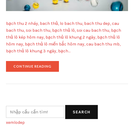
bạch thu 2 nháy, bach thủ, lo bach thu, bach thu dep, cau
bach thu, soi bach thu, bạch thủ lô, soi cau bach thu, bạch
thủ lô kép hôm nay, bạch thủ lô khung 2 ngày, bạch thủ lô
hôm nay, bạch thủ lô miền bắc hôm nay, cau bach thu mb,
bạch thủ lô khung 3 ngày, bạch…
"CHUẨN
CONTINUE READING
SOI
CẦU
KQXS
BẠCH
THỦ
LÔ
MB"
SEARCH
xemlodep