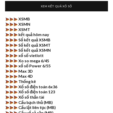
XEM KẾT QUẢ XỔ SỐ
XSMB
XSMN
XSMT
kết quả hôm nay
Sổ kết quả XSMB
Sổ kết quả XSMT
Sổ kết quả XSMN
xổ số vietlott
Xo so mega 6/45
xổ số Power 6/55
Max 3D
Max 4D
Thống kê
Xổ số điện toán 6x36
Xổ số điện toán 123
Xổ số thần tài
Cầu bạch thủ (MB)
Cầu lật liên tục (MB)
Cầu về cả cặp (MB)