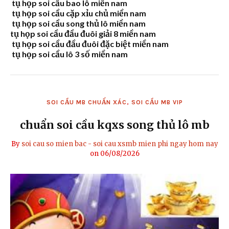
tụ họp soi cầu bao lô miền nam
tụ họp soi cầu cặp xỉu chủ miền nam
tụ họp soi cầu song thủ lô miền nam
tụ họp soi cầu đầu đuôi giải 8 miền nam
tụ họp soi cầu đầu đuôi đặc biệt miền nam
tụ họp soi cầu lô 3 số miền nam
SOI CẦU MB CHUẨN XÁC
,
SOI CẦU MB VIP
chuẩn soi cầu kqxs song thủ lô mb
By
soi cau so mien bac - soi cau xsmb mien phi ngay hom nay
on
06/08/2026