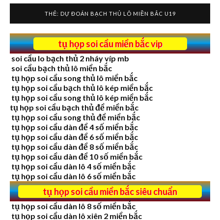
THẺ:
DỰ ĐOÁN BẠCH THỦ LÔ MIỀN BẮC U19
tụ họp soi cầu miền bắc vip
soi cầu lo bạch thủ 2 nháy víp mb
soi cầu bạch thủ lô miền bắc
tụ họp soi cầu song thủ lô miền bắc
tụ họp soi cầu bạch thủ lô kép miền bắc
tụ họp soi cầu song thủ lô kép miền bắc
tụ họp soi cầu bạch thủ đề miền bắc
tụ họp soi cầu song thủ đề miền bắc
tụ họp soi cầu dàn đề 4 số miền bắc
tụ họp soi cầu dàn đề 6 số miền bắc
tụ họp soi cầu dàn đề 8 số miền bắc
tụ họp soi cầu dàn đề 10 số miền bắc
tụ họp soi cầu dàn lô 4 số miền bắc
tụ họp soi cầu dàn lô 6 số miền bắc
tụ họp soi cầu miền bắc siêu chuẩn
tụ họp soi cầu dàn lô 8 số miền bắc
tụ họp soi cầu dàn lô xiên 2 miền bắc