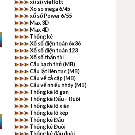
xổ số vietlott
Xo so mega 6/45
xổ số Power 6/55
Max 3D
Max 4D
Thống kê
Xổ số điện toán 6x36
Xổ số điện toán 123
Xổ số thần tài
Cầu bạch thủ (MB)
Cầu lật liên tục (MB)
Cầu về cả cặp (MB)
Cầu về nhiều nháy (MB)
Thống kê lô gan
Thống kê Đầu – Đuôi
Thống kê lô xiên
Thống kê lô kép
Thống kê Đầu
Thống kê Đuôi
Thống kê đầu đuôi