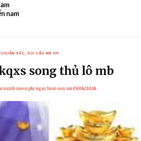
 nam
iền nam
 CHUẨN XÁC
,
SOI CẦU MB VIP
 kqxs song thủ lô mb
 cau xsmb mien phi ngay hom nay
on
03/06/2026