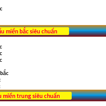
ắc
ầu miền bắc siêu chuẩn
c
c
c
 bắc
c
c
u miền trung siêu chuẩn