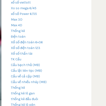
xổ số vietlott
Xo so mega 6/45
xổ số Power 6/55
Max 3D
Max 4D
Thống kê
Điện toán
Xổ số điện toán 6×36
Xổ số điện toán 123
Xổ số thần tài
TK Cầu
Cầu bạch thủ (MB)
Cầu lật liên tục (MB)
Cầu về cả cặp (MB)
Cầu về nhiều nháy (MB)
Thống kê
thống kê lô gan
thống kê đầu đuôi
Thống kê lô xiên