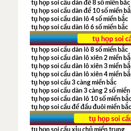
tụ họp soi cầu dàn đề 8 số miền bắc
tụ họp soi cầu dàn đề 10 số miền b
tụ họp soi cầu dàn lô 4 số miền bắc
tụ họp soi cầu dàn lô 6 số miền bắc
tụ họp soi c
tụ họp soi cầu dàn lô 8 số miền bắc
tụ họp soi cầu dàn lô xiên 2 miền bắ
tụ họp soi cầu dàn lô xiên 3 miền bắ
tụ họp soi cầu dàn lô xiên 4 miền bắ
tụ họp soi cầu 3 càng miền bắc
tụ họp soi cầu dàn 3 càng 2 số miền
tụ họp soi cầu dàn lô 10 số miền bắ
tụ họp soi cầu đề đầu đuôi miền bắ
tụ họp soi cầ
tụ họp soi cầu xỉu chủ miền trung