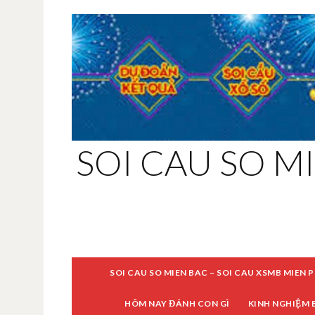
SOI CAU SO M
SOI CAU SO MIEN BAC – SOI CAU XSMB MIEN 
HÔM NAY ĐÁNH CON GÌ
KINH NGHIỆM 