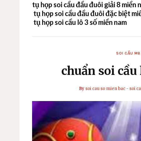
tụ họp soi cầu đầu đuôi giải 8 miền
tụ họp soi cầu đầu đuôi đặc biệt m
tụ họp soi cầu lô 3 số miền nam
SOI CẦU MB
chuẩn soi cầu
By
soi cau so mien bac - soi