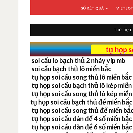
SỔ KẾT QUẢ
VIETLO
THẺ:
DỰ Đ
tụ họp s
soi cầu lo bạch thủ 2 nháy víp mb
soi cầu bạch thủ lô miền bắc
tụ họp soi cầu song thủ lô miền bắc
tụ họp soi cầu bạch thủ lô kép miền
tụ họp soi cầu song thủ lô kép miền
tụ họp soi cầu bạch thủ đề miền bắc
tụ họp soi cầu song thủ đề miền bắ
tụ họp soi cầu dàn đề 4 số miền bắc
tụ họp soi cầu dàn đề 6 số miền bắc