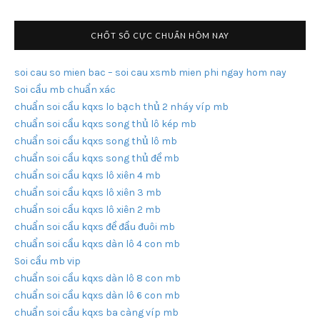
CHỐT SỐ CỰC CHUẨN HÔM NAY
soi cau so mien bac – soi cau xsmb mien phi ngay hom nay
Soi cầu mb chuẩn xác
chuẩn soi cầu kqxs lo bạch thủ 2 nháy víp mb
chuẩn soi cầu kqxs song thủ lô kép mb
chuẩn soi cầu kqxs song thủ lô mb
chuẩn soi cầu kqxs song thủ đề mb
chuẩn soi cầu kqxs lô xiên 4 mb
chuẩn soi cầu kqxs lô xiên 3 mb
chuẩn soi cầu kqxs lô xiên 2 mb
chuẩn soi cầu kqxs đề đầu đuôi mb
chuẩn soi cầu kqxs dàn lô 4 con mb
Soi cầu mb vip
chuẩn soi cầu kqxs dàn lô 8 con mb
chuẩn soi cầu kqxs dàn lô 6 con mb
chuẩn soi cầu kqxs ba càng víp mb