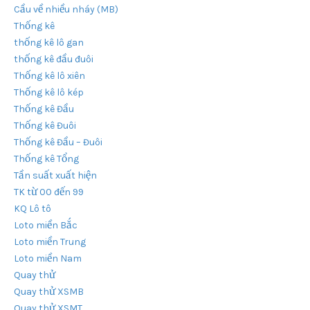
Cầu về nhiều nháy (MB)
Thống kê
thống kê lô gan
thống kê đầu đuôi
Thống kê lô xiên
Thống kê lô kép
Thống kê Đầu
Thống kê Đuôi
Thống kê Đầu – Đuôi
Thống kê Tổng
Tần suất xuất hiện
TK từ 00 đến 99
KQ Lô tô
Loto miền Bắc
Loto miền Trung
Loto miền Nam
Quay thử
Quay thử XSMB
Quay thử XSMT