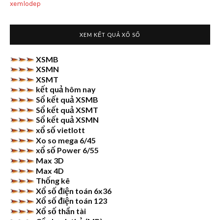
xemlodep
XEM KẾT QUẢ XỔ SỐ
XSMB
XSMN
XSMT
kết quả hôm nay
Sổ kết quả XSMB
Sổ kết quả XSMT
Sổ kết quả XSMN
xổ số vietlott
Xo so mega 6/45
xổ số Power 6/55
Max 3D
Max 4D
Thống kê
Xổ số điện toán 6x36
Xổ số điện toán 123
Xổ số thần tài