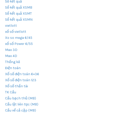
Sổ kết quả
Sổ kết quả XSMB
Sổ kết quả XSMT
Sổ kết quả XSMN
vietlott
xổ số vietlott
Xo so mega 6/45
xổ số Power 6/55
Max 3D
Max 4D
Thống kê
Điện toán
Xổ số điện toán 6×36
Xổ số điện toán 123
Xổ số thần tài
TK Cầu
Cầu bạch thủ (MB)
Cầu lật liên tục (MB)
Cầu về cả cặp (MB)