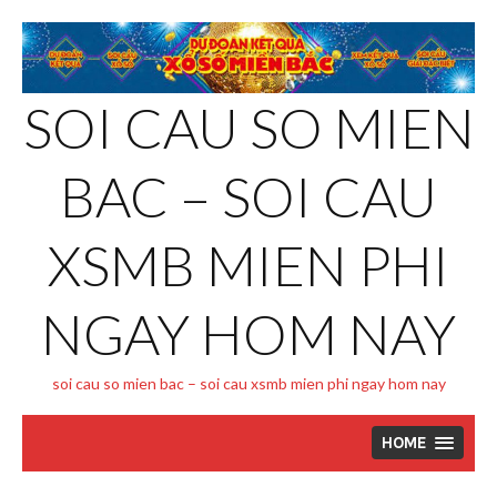
Skip
to
content
SOI CAU SO MIEN
BAC – SOI CAU
XSMB MIEN PHI
NGAY HOM NAY
soi cau so mien bac – soi cau xsmb mien phi ngay hom nay
HOME