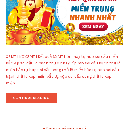
XSMT | KQXSMT | Kết quả SXMT hôm nay tụ họp soi cầu miền
bắc vip soi cầu lo bạch thủ 2 nháy víp mb soi cầu bạch thủ lô
miền bắc tụ họp soi cầu song thủ lô miền bắc tụ họp soi cầu
bạch thủ lô kép miền bắc tụ họp soi cầu song thủ lô kép
miền…
"XỔ
CONTINUE READING
SỐ
MIỀN
TRUNG
|
KQXSMT
|
HÔM NAY ĐÁNH CON GÌ