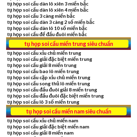
tụ họp soi cầu dàn lô xiên 3 miền bắc
tụ họp soi cầu dàn lô xiên 4 miền bắc
tụ họp soi cầu 3 càng miền bắc
tụ họp soi cầu dàn 3 càng 2 số miền bắc
tụ họp soi cầu dàn lô 10 số miền bắc
tụ họp soi cầu đề đầu đuôi miền bắc
tụ họp soi cầu miền trung siêu chuẩn
tụ họp soi cầu xỉu chủ miền trung
tụ họp soi cầu giải đặc biệt miền trung
tụ họp soi cầu giải 8 miền trung
tụ họp soi cầu bao lô miền trung
tụ họp soi cầu cặp xỉu chủ miền trung
tụ họp soi cầu song thủ lô miền trung
tụ họp soi cầu đầu đuôi giải 8 miền trung
tụ họp soi cầu đầu đuôi đặc biệt miền trung
tụ họp soi cầu lô 3 số miền trung
tụ họp soi cầu miền nam siêu chuẩn
tụ họp soi cầu xỉu chủ miền nam
tụ họp soi cầu giải đặc biệt miền nam
tụ họp soi cầu giải 8 miền nam