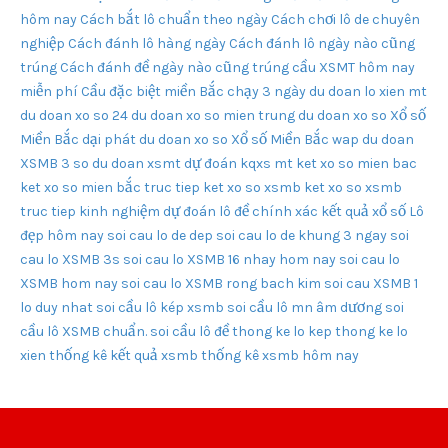
hôm nay
Cách bắt lô chuẩn theo ngày
Cách chơi lô de chuyên
nghiệp
Cách đánh lô hàng ngày
Cách đánh lô ngày nào cũng
trúng
Cách đánh đề ngày nào cũng trúng
cầu XSMT hôm nay
miễn phí
Cầu đặc biệt miền Bắc chạy 3 ngày
du doan lo xien mt
du doan xo so 24
du doan xo so mien trung
du doan xo so Xổ số
Miền Bắc dại phát
du doan xo so Xổ số Miền Bắc wap
du doan
XSMB 3 so
du doan xsmt
dự đoán kqxs mt
ket xo so mien bac
ket xo so mien bắc truc tiep
ket xo so xsmb
ket xo so xsmb
truc tiep
kinh nghiệm dự đoán lô đề chính xác
kết quả xổ số
Lô
đẹp hôm nay
soi cau lo de dep
soi cau lo de khung 3 ngay
soi
cau lo XSMB 3s
soi cau lo XSMB 16 nhay hom nay
soi cau lo
XSMB hom nay
soi cau lo XSMB rong bach kim
soi cau XSMB 1
lo duy nhat
soi cầu lô kép xsmb
soi cầu lô mn âm dương
soi
cầu lô XSMB chuẩn.
soi cầu lô đề
thong ke lo kep
thong ke lo
xien
thống kê kết quả xsmb
thống kê xsmb hôm nay