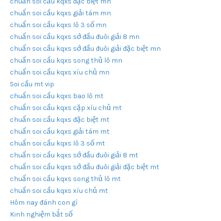
chuẩn soi cầu kqxs đặc biệt mn
chuẩn soi cầu kqxs giải tám mn
chuẩn soi cầu kqxs lô 3 số mn
chuẩn soi cầu kqxs sớ đầu đuôi giải 8 mn
chuẩn soi cầu kqxs sớ đầu đuôi giải đặc biệt mn
chuẩn soi cầu kqxs song thủ lô mn
chuẩn soi cầu kqxs xíu chủ mn
Soi cầu mt vip
chuẩn soi cầu kqxs bao lô mt
chuẩn soi cầu kqxs cặp xíu chủ mt
chuẩn soi cầu kqxs đặc biệt mt
chuẩn soi cầu kqxs giải tám mt
chuẩn soi cầu kqxs lô 3 số mt
chuẩn soi cầu kqxs sớ đầu đuôi giải 8 mt
chuẩn soi cầu kqxs sớ đầu đuôi giải đặc biệt mt
chuẩn soi cầu kqxs song thủ lô mt
chuẩn soi cầu kqxs xíu chủ mt
Hôm nay đánh con gì
Kinh nghiệm bắt số