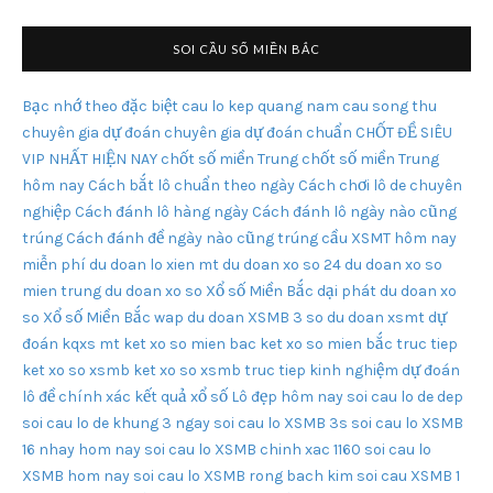
SOI CẦU SỐ MIỀN BẮC
Bạc nhớ theo đặc biệt
cau lo kep quang nam
cau song thu
chuyên gia dự đoán
chuyên gia dự đoán chuẩn
CHỐT ĐỀ SIÊU
VIP NHẤT HIỆN NAY
chốt số miền Trung
chốt số miền Trung
hôm nay
Cách bắt lô chuẩn theo ngày
Cách chơi lô de chuyên
nghiệp
Cách đánh lô hàng ngày
Cách đánh lô ngày nào cũng
trúng
Cách đánh đề ngày nào cũng trúng
cầu XSMT hôm nay
miễn phí
du doan lo xien mt
du doan xo so 24
du doan xo so
mien trung
du doan xo so Xổ số Miền Bắc dại phát
du doan xo
so Xổ số Miền Bắc wap
du doan XSMB 3 so
du doan xsmt
dự
đoán kqxs mt
ket xo so mien bac
ket xo so mien bắc truc tiep
ket xo so xsmb
ket xo so xsmb truc tiep
kinh nghiệm dự đoán
lô đề chính xác
kết quả xổ số
Lô đẹp hôm nay
soi cau lo de dep
soi cau lo de khung 3 ngay
soi cau lo XSMB 3s
soi cau lo XSMB
16 nhay hom nay
soi cau lo XSMB chinh xac 1160
soi cau lo
XSMB hom nay
soi cau lo XSMB rong bach kim
soi cau XSMB 1