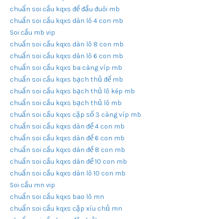
chuẩn soi cầu kqxs đề đầu đuôi mb
chuẩn soi cầu kqxs dàn lô 4 con mb
Soi cầu mb vip
chuẩn soi cầu kqxs dàn lô 8 con mb
chuẩn soi cầu kqxs dàn lô 6 con mb
chuẩn soi cầu kqxs ba càng víp mb
chuẩn soi cầu kqxs bạch thủ đề mb
chuẩn soi cầu kqxs bạch thủ lô kép mb
chuẩn soi cầu kqxs bạch thủ lô mb
chuẩn soi cầu kqxs cặp số 3 càng víp mb
chuẩn soi cầu kqxs dàn đề 4 con mb
chuẩn soi cầu kqxs dàn đề 6 con mb
chuẩn soi cầu kqxs dàn đề 8 con mb
chuẩn soi cầu kqxs dàn đề 10 con mb
chuẩn soi cầu kqxs dàn lô 10 con mb
Soi cầu mn vip
chuẩn soi cầu kqxs bao lô mn
chuẩn soi cầu kqxs cặp xíu chủ mn