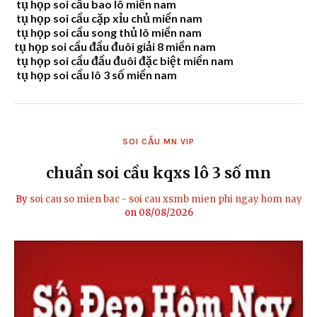
tụ họp soi cầu bao lô miền nam
tụ họp soi cầu cặp xỉu chủ miền nam
tụ họp soi cầu song thủ lô miền nam
tụ họp soi cầu đầu đuôi giải 8 miền nam
tụ họp soi cầu đầu đuôi đặc biệt miền nam
tụ họp soi cầu lô 3 số miền nam
SOI CẦU MN VIP
chuẩn soi cầu kqxs lô 3 số mn
By
soi cau so mien bac - soi cau xsmb mien phi ngay hom nay
on
08/08/2026