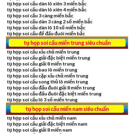
tụ họp soi cầu dàn lô xiên 3 miền bắc
tụ họp soi cầu dàn lô xiên 4 miền bắc
tụ họp soi cầu 3 càng miền bắc
tụ họp soi cầu dàn 3 càng 2 số miền bắc
tụ họp soi cầu dàn lô 10 số miền bắc
tụ họp soi cầu đề đầu đuôi miền bắc
tụ họp soi cầu miền trung siêu chuẩn
tụ họp soi cầu xỉu chủ miền trung
tụ họp soi cầu giải đặc biệt miền trung
tụ họp soi cầu giải 8 miền trung
tụ họp soi cầu bao lô miền trung
tụ họp soi cầu cặp xỉu chủ miền trung
tụ họp soi cầu song thủ lô miền trung
tụ họp soi cầu đầu đuôi giải 8 miền trung
tụ họp soi cầu đầu đuôi đặc biệt miền trung
tụ họp soi cầu lô 3 số miền trung
tụ họp soi cầu miền nam siêu chuẩn
tụ họp soi cầu xỉu chủ miền nam
tụ họp soi cầu giải đặc biệt miền nam
tụ họp soi cầu giải 8 miền nam