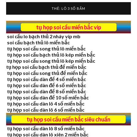
THẺ:
LÔ 3 SỐ BẤM
tụ họp soi cầu miền bắc vip
soi cầu lo bạch thủ 2 nháy víp mb
soi cầu bạch thủ lô miền bắc
tụ họp soi cầu song thủ lô miền bắc
tụ họp soi cầu bạch thủ lô kép miền bắc
tụ họp soi cầu song thủ lô kép miền bắc
tụ họp soi cầu bạch thủ đề miền bắc
tụ họp soi cầu song thủ đề miền bắc
tụ họp soi cầu dàn đề 4 số miền bắc
tụ họp soi cầu dàn đề 6 số miền bắc
tụ họp soi cầu dàn đề 8 số miền bắc
tụ họp soi cầu dàn đề 10 số miền bắc
tụ họp soi cầu dàn lô 4 số miền bắc
tụ họp soi cầu dàn lô 6 số miền bắc
tụ họp soi cầu miền bắc siêu chuẩn
tụ họp soi cầu dàn lô 8 số miền bắc
tụ họp soi cầu dàn lô xiên 2 miền bắc