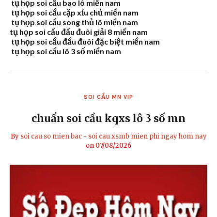
tụ họp soi cầu bao lô miền nam
tụ họp soi cầu cặp xỉu chủ miền nam
tụ họp soi cầu song thủ lô miền nam
tụ họp soi cầu đầu đuôi giải 8 miền nam
tụ họp soi cầu đầu đuôi đặc biệt miền nam
tụ họp soi cầu lô 3 số miền nam
SOI CẦU MN VIP
chuẩn soi cầu kqxs lô 3 số mn
By
soi cau so mien bac - soi cau xsmb mien phi ngay hom nay
on
07/08/2026