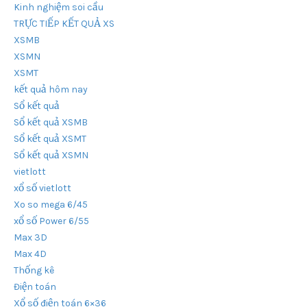
Kinh nghiệm soi cầu
TRỰC TIẾP KẾT QUẢ XS
XSMB
XSMN
XSMT
kết quả hôm nay
Sổ kết quả
Sổ kết quả XSMB
Sổ kết quả XSMT
Sổ kết quả XSMN
vietlott
xổ số vietlott
Xo so mega 6/45
xổ số Power 6/55
Max 3D
Max 4D
Thống kê
Điện toán
Xổ số điện toán 6×36