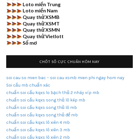
Loto miền Trung
Loto miền Nam
Quay thử XSMB
Quay thử XSMT
Quay thử XSMN
Quay thử Vietlott
Sổ mơ
CHỐT SỐ CỰC CHUẨN HÔM NAY
soi cau so mien bac – soi cau xsmb mien phi ngay hom nay
Soi cầu mb chuẩn xác
chuẩn soi cầu kqxs lo bạch thủ 2 nháy víp mb
chuẩn soi cầu kqxs song thủ lô kép mb
chuẩn soi cầu kqxs song thủ lô mb
chuẩn soi cầu kqxs song thủ đề mb
chuẩn soi cầu kqxs lô xiên 4 mb
chuẩn soi cầu kqxs lô xiên 3 mb
chuẩn soi cầu kqxs lô xiên 2 mb