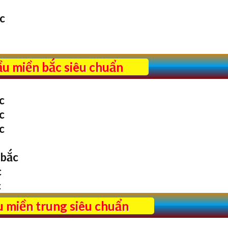
ắc
ầu miền bắc siêu chuẩn
c
c
c
 bắc
c
c
u miền trung siêu chuẩn