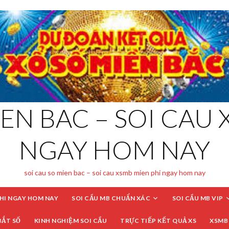
Skip
to
content
IEN BAC – SOI CAU 
NGAY HOM NAY
soi cau so mien bac – soi cau xsmb mien phi ngay hom nay
PHI NGAY HOM NAY
SOI CẦU MB CHUẨN XÁC
SOI CẦU MB VIP
BẮT SỐ
KINH NGHIỆM SOI CẦU
TRỰC TIẾP KẾT QUẢ XS
XSMB