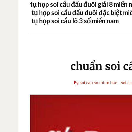
tụ họp soi cầu đầu đuôi giải 8 miền
tụ họp soi cầu đầu đuôi đặc biệt m
tụ họp soi cầu lô 3 số miền nam
chuẩn soi c
By
soi cau so mien bac - soi