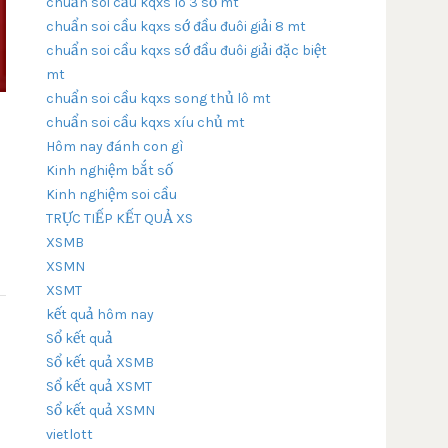
chuẩn soi cầu kqxs lô 3 số mt
chuẩn soi cầu kqxs sớ đầu đuôi giải 8 mt
chuẩn soi cầu kqxs sớ đầu đuôi giải đặc biệt
mt
chuẩn soi cầu kqxs song thủ lô mt
chuẩn soi cầu kqxs xíu chủ mt
Hôm nay đánh con gì
Kinh nghiệm bắt số
Kinh nghiệm soi cầu
TRỰC TIẾP KẾT QUẢ XS
XSMB
XSMN
XSMT
kết quả hôm nay
Sổ kết quả
Sổ kết quả XSMB
Sổ kết quả XSMT
Sổ kết quả XSMN
vietlott