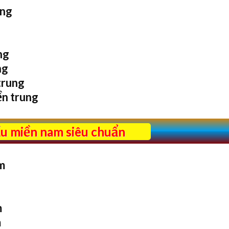
ung
ng
ng
 trung
ền trung
ầu miền nam siêu chuẩn
am
m
m