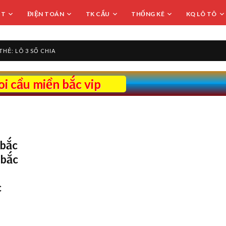
TT
ĐIỆN TOÁN
TK CẦU
THỐNG KÊ
KQ LÔ TÔ
THẺ:
LÔ 3 SỐ CHIA
oi cầu miền bắc vip
 bắc
 bắc
c