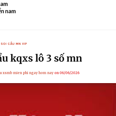
 nam
iền nam
SOI CẦU MN VIP
ầu kqxs lô 3 số mn
 cau xsmb mien phi ngay hom nay
on
06/06/2026