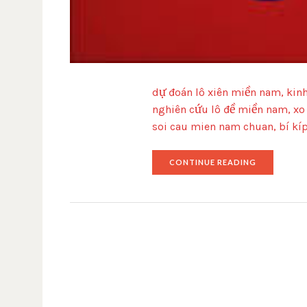
dự đoán lô xiên miền nam, kin
nghiên cứu lô đề miền nam, xo
soi cau mien nam chuan, bí kíp
"CHUẨN
CONTINUE READING
SOI
CẦU
KQXS
LÔ
3
SỐ
MN"