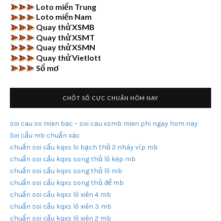
Loto miền Trung
Loto miền Nam
Quay thử XSMB
Quay thử XSMT
Quay thử XSMN
Quay thử Vietlott
Sổ mơ
CHỐT SỐ CỰC CHUẨN HÔM NAY
soi cau so mien bac – soi cau xsmb mien phi ngay hom nay
Soi cầu mb chuẩn xác
chuẩn soi cầu kqxs lo bạch thủ 2 nháy víp mb
chuẩn soi cầu kqxs song thủ lô kép mb
chuẩn soi cầu kqxs song thủ lô mb
chuẩn soi cầu kqxs song thủ đề mb
chuẩn soi cầu kqxs lô xiên 4 mb
chuẩn soi cầu kqxs lô xiên 3 mb
chuẩn soi cầu kqxs lô xiên 2 mb