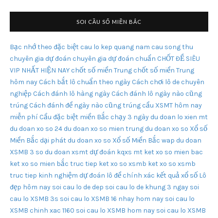
SOI CẦU SỐ MIỀN BẮC
Bạc nhớ theo đặc biệt
cau lo kep quang nam
cau song thu
chuyên gia dự đoán
chuyên gia dự đoán chuẩn
CHỐT ĐỀ SIÊU
VIP NHẤT HIỆN NAY
chốt số miền Trung
chốt số miền Trung
hôm nay
Cách bắt lô chuẩn theo ngày
Cách chơi lô de chuyên
nghiệp
Cách đánh lô hàng ngày
Cách đánh lô ngày nào cũng
trúng
Cách đánh đề ngày nào cũng trúng
cầu XSMT hôm nay
miễn phí
Cầu đặc biệt miền Bắc chạy 3 ngày
du doan lo xien mt
du doan xo so 24
du doan xo so mien trung
du doan xo so Xổ số
Miền Bắc dại phát
du doan xo so Xổ số Miền Bắc wap
du doan
XSMB 3 so
du doan xsmt
dự đoán kqxs mt
ket xo so mien bac
ket xo so mien bắc truc tiep
ket xo so xsmb
ket xo so xsmb
truc tiep
kinh nghiệm dự đoán lô đề chính xác
kết quả xổ số
Lô
đẹp hôm nay
soi cau lo de dep
soi cau lo de khung 3 ngay
soi
cau lo XSMB 3s
soi cau lo XSMB 16 nhay hom nay
soi cau lo
XSMB chinh xac 1160
soi cau lo XSMB hom nay
soi cau lo XSMB