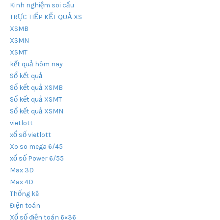
Kinh nghiệm soi cầu
TRỰC TIẾP KẾT QUẢ XS
XSMB
XSMN
XSMT
kết quả hôm nay
Sổ kết quả
Sổ kết quả XSMB
Sổ kết quả XSMT
Sổ kết quả XSMN
vietlott
xổ số vietlott
Xo so mega 6/45
xổ số Power 6/55
Max 3D
Max 4D
Thống kê
Điện toán
Xổ số điện toán 6×36