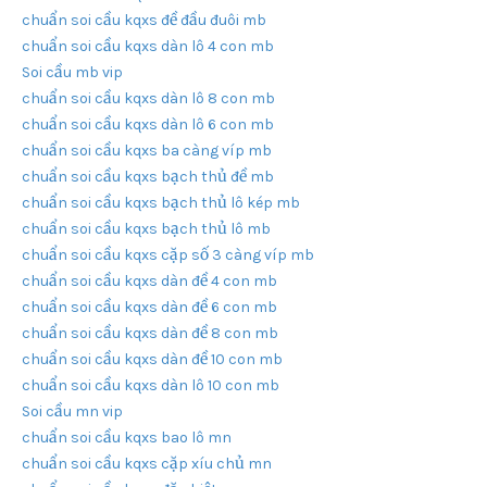
chuẩn soi cầu kqxs đề đầu đuôi mb
chuẩn soi cầu kqxs dàn lô 4 con mb
Soi cầu mb vip
chuẩn soi cầu kqxs dàn lô 8 con mb
chuẩn soi cầu kqxs dàn lô 6 con mb
chuẩn soi cầu kqxs ba càng víp mb
chuẩn soi cầu kqxs bạch thủ đề mb
chuẩn soi cầu kqxs bạch thủ lô kép mb
chuẩn soi cầu kqxs bạch thủ lô mb
chuẩn soi cầu kqxs cặp số 3 càng víp mb
chuẩn soi cầu kqxs dàn đề 4 con mb
chuẩn soi cầu kqxs dàn đề 6 con mb
chuẩn soi cầu kqxs dàn đề 8 con mb
chuẩn soi cầu kqxs dàn đề 10 con mb
chuẩn soi cầu kqxs dàn lô 10 con mb
Soi cầu mn vip
chuẩn soi cầu kqxs bao lô mn
chuẩn soi cầu kqxs cặp xíu chủ mn