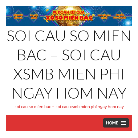
Skip
to
content
SOI CAU SO MIEN
BAC – SOI CAU
XSMB MIEN PHI
NGAY HOM NAY
soi cau so mien bac – soi cau xsmb mien phi ngay hom nay
HOME