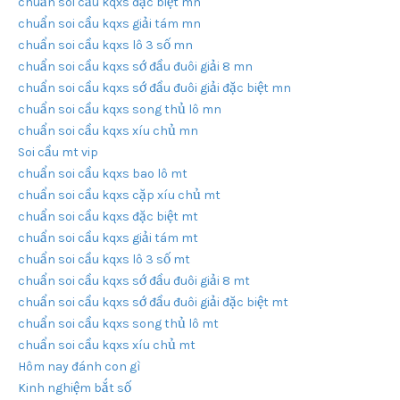
chuẩn soi cầu kqxs đặc biệt mn
chuẩn soi cầu kqxs giải tám mn
chuẩn soi cầu kqxs lô 3 số mn
chuẩn soi cầu kqxs sớ đầu đuôi giải 8 mn
chuẩn soi cầu kqxs sớ đầu đuôi giải đặc biệt mn
chuẩn soi cầu kqxs song thủ lô mn
chuẩn soi cầu kqxs xíu chủ mn
Soi cầu mt vip
chuẩn soi cầu kqxs bao lô mt
chuẩn soi cầu kqxs cặp xíu chủ mt
chuẩn soi cầu kqxs đặc biệt mt
chuẩn soi cầu kqxs giải tám mt
chuẩn soi cầu kqxs lô 3 số mt
chuẩn soi cầu kqxs sớ đầu đuôi giải 8 mt
chuẩn soi cầu kqxs sớ đầu đuôi giải đặc biệt mt
chuẩn soi cầu kqxs song thủ lô mt
chuẩn soi cầu kqxs xíu chủ mt
Hôm nay đánh con gì
Kinh nghiệm bắt số