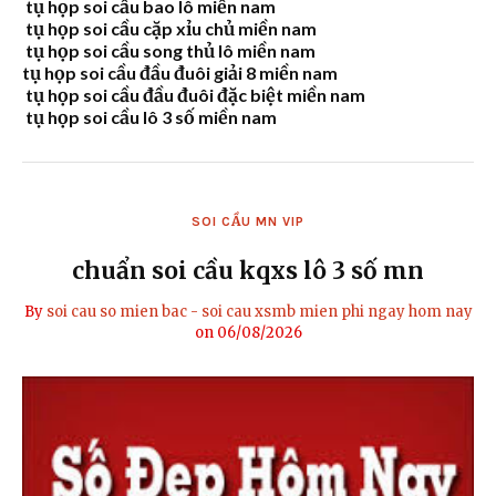
tụ họp soi cầu bao lô miền nam
tụ họp soi cầu cặp xỉu chủ miền nam
tụ họp soi cầu song thủ lô miền nam
tụ họp soi cầu đầu đuôi giải 8 miền nam
tụ họp soi cầu đầu đuôi đặc biệt miền nam
tụ họp soi cầu lô 3 số miền nam
SOI CẦU MN VIP
chuẩn soi cầu kqxs lô 3 số mn
By
soi cau so mien bac - soi cau xsmb mien phi ngay hom nay
on
06/08/2026