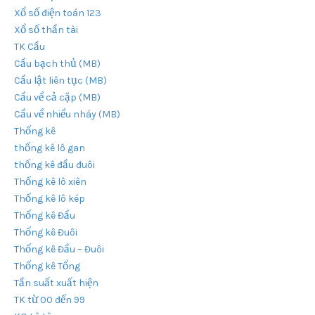
Xổ số điện toán 123
Xổ số thần tài
TK Cầu
Cầu bạch thủ (MB)
Cầu lật liên tục (MB)
Cầu về cả cặp (MB)
Cầu về nhiều nháy (MB)
Thống kê
thống kê lô gan
thống kê đầu đuôi
Thống kê lô xiên
Thống kê lô kép
Thống kê Đầu
Thống kê Đuôi
Thống kê Đầu – Đuôi
Thống kê Tổng
Tần suất xuất hiện
TK từ 00 đến 99