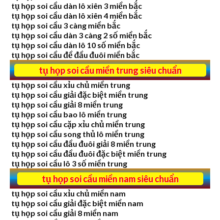
tụ họp soi cầu dàn lô xiên 3 miền bắc
tụ họp soi cầu dàn lô xiên 4 miền bắc
tụ họp soi cầu 3 càng miền bắc
tụ họp soi cầu dàn 3 càng 2 số miền bắc
tụ họp soi cầu dàn lô 10 số miền bắc
tụ họp soi cầu đề đầu đuôi miền bắc
tụ họp soi cầu miền trung siêu chuẩn
tụ họp soi cầu xỉu chủ miền trung
tụ họp soi cầu giải đặc biệt miền trung
tụ họp soi cầu giải 8 miền trung
tụ họp soi cầu bao lô miền trung
tụ họp soi cầu cặp xỉu chủ miền trung
tụ họp soi cầu song thủ lô miền trung
tụ họp soi cầu đầu đuôi giải 8 miền trung
tụ họp soi cầu đầu đuôi đặc biệt miền trung
tụ họp soi cầu lô 3 số miền trung
tụ họp soi cầu miền nam siêu chuẩn
tụ họp soi cầu xỉu chủ miền nam
tụ họp soi cầu giải đặc biệt miền nam
tụ họp soi cầu giải 8 miền nam