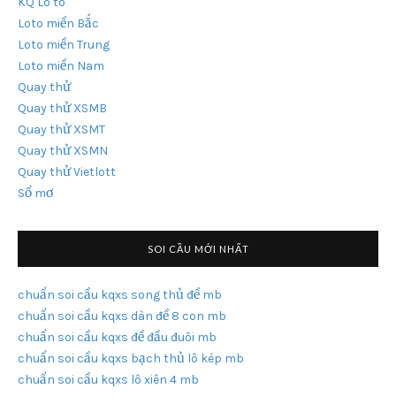
KQ Lô tô
Loto miền Bắc
Loto miền Trung
Loto miền Nam
Quay thử
Quay thử XSMB
Quay thử XSMT
Quay thử XSMN
Quay thử Vietlott
Sổ mơ
SOI CẦU MỚI NHẤT
chuẩn soi cầu kqxs song thủ đề mb
chuẩn soi cầu kqxs dàn đề 8 con mb
chuẩn soi cầu kqxs đề đầu đuôi mb
chuẩn soi cầu kqxs bạch thủ lô kép mb
chuẩn soi cầu kqxs lô xiên 4 mb