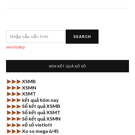
KQXS
LÔ
3
SỐ
MN"
SEARCH
xemlodep
XEM KẾT QUẢ XỔ SỐ
XSMB
XSMN
XSMT
kết quả hôm nay
Sổ kết quả XSMB
Sổ kết quả XSMT
Sổ kết quả XSMN
xổ số vietlott
Xo so mega 6/45