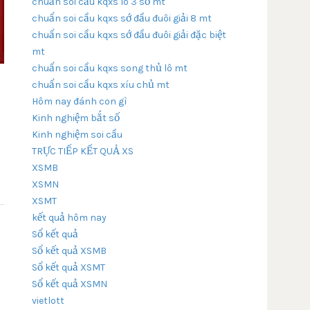
chuẩn soi cầu kqxs lô 3 số mt
chuẩn soi cầu kqxs sớ đầu đuôi giải 8 mt
chuẩn soi cầu kqxs sớ đầu đuôi giải đặc biệt
mt
chuẩn soi cầu kqxs song thủ lô mt
chuẩn soi cầu kqxs xíu chủ mt
Hôm nay đánh con gì
Kinh nghiệm bắt số
Kinh nghiệm soi cầu
TRỰC TIẾP KẾT QUẢ XS
XSMB
XSMN
XSMT
kết quả hôm nay
Sổ kết quả
Sổ kết quả XSMB
Sổ kết quả XSMT
Sổ kết quả XSMN
vietlott