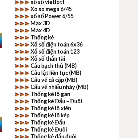
xổ số vietlott
Xo so mega 6/45
xổ số Power 6/55
Max 3D
Max 4D
Thống kê
Xổ số điện toán 6x36
Xổ số điện toán 123
Xổ số thần tài
Cầu bạch thủ (MB)
Cầu lật liên tục (MB)
Cầu về cả cặp (MB)
Cầu về nhiều nháy (MB)
Thống kê lô gan
Thống kê Đầu – Đuôi
Thống kê lô xiên
Thống kê lô kép
Thống kê Đầu
Thống kê Đuôi
Thống kê đầu đuôi