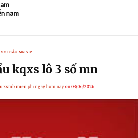
 nam
iền nam
SOI CẦU MN VIP
ầu kqxs lô 3 số mn
 cau xsmb mien phi ngay hom nay
on
03/06/2026