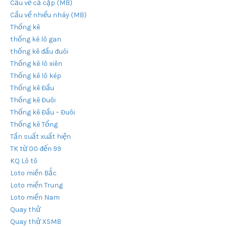
Cầu về cả cặp (MB)
Cầu về nhiều nháy (MB)
Thống kê
thống kê lô gan
thống kê đầu đuôi
Thống kê lô xiên
Thống kê lô kép
Thống kê Đầu
Thống kê Đuôi
Thống kê Đầu – Đuôi
Thống kê Tổng
Tần suất xuất hiện
TK từ 00 đến 99
KQ Lô tô
Loto miền Bắc
Loto miền Trung
Loto miền Nam
Quay thử
Quay thử XSMB