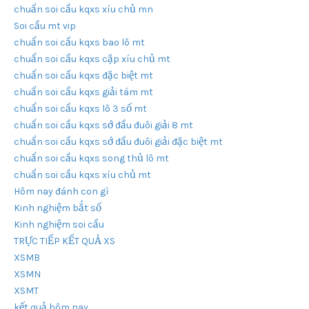
chuẩn soi cầu kqxs xíu chủ mn
Soi cầu mt vip
chuẩn soi cầu kqxs bao lô mt
chuẩn soi cầu kqxs cặp xíu chủ mt
chuẩn soi cầu kqxs đặc biệt mt
chuẩn soi cầu kqxs giải tám mt
chuẩn soi cầu kqxs lô 3 số mt
chuẩn soi cầu kqxs sớ đầu đuôi giải 8 mt
chuẩn soi cầu kqxs sớ đầu đuôi giải đặc biệt mt
chuẩn soi cầu kqxs song thủ lô mt
chuẩn soi cầu kqxs xíu chủ mt
Hôm nay đánh con gì
Kinh nghiệm bắt số
Kinh nghiệm soi cầu
TRỰC TIẾP KẾT QUẢ XS
XSMB
XSMN
XSMT
kết quả hôm nay