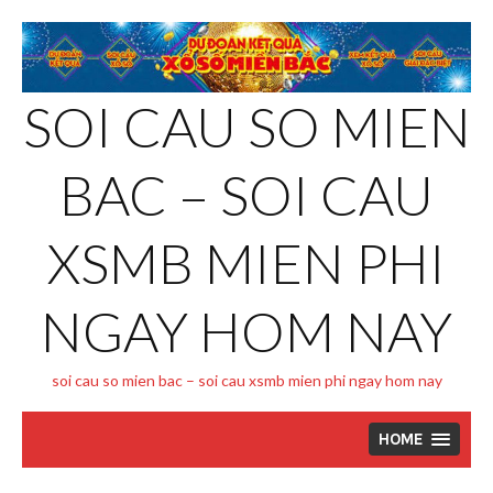
Skip
to
content
SOI CAU SO MIEN
BAC – SOI CAU
XSMB MIEN PHI
NGAY HOM NAY
soi cau so mien bac – soi cau xsmb mien phi ngay hom nay
HOME