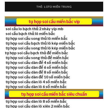
THẺ:
LOTO MIỀN TRUNG
tụ họp soi cầu miền bắc vip
soi cầu lo bạch thủ 2 nháy víp mb
soi cầu bạch thủ lô miền bắc
tụ họp soi cầu song thủ lô miền bắc
tụ họp soi cầu bạch thủ lô kép miền bắc
tụ họp soi cầu song thủ lô kép miền bắc
tụ họp soi cầu bạch thủ đề miền bắc
tụ họp soi cầu song thủ đề miền bắc
tụ họp soi cầu dàn đề 4 số miền bắc
tụ họp soi cầu dàn đề 6 số miền bắc
tụ họp soi cầu dàn đề 8 số miền bắc
tụ họp soi cầu dàn đề 10 số miền bắc
tụ họp soi cầu dàn lô 4 số miền bắc
tụ họp soi cầu dàn lô 6 số miền bắc
tụ họp soi cầu miền bắc siêu chuẩn
tụ họp soi cầu dàn lô 8 số miền bắc
tụ họp soi cầu dàn lô xiên 2 miền bắc