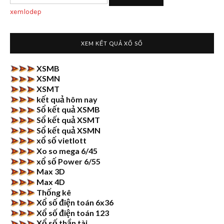
xemlodep
XEM KẾT QUẢ XỔ SỐ
XSMB
XSMN
XSMT
kết quả hôm nay
Sổ kết quả XSMB
Sổ kết quả XSMT
Sổ kết quả XSMN
xổ số vietlott
Xo so mega 6/45
xổ số Power 6/55
Max 3D
Max 4D
Thống kê
Xổ số điện toán 6x36
Xổ số điện toán 123
Xổ số thần tài