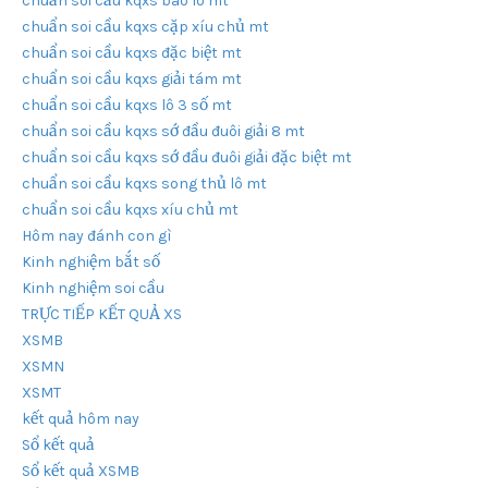
chuẩn soi cầu kqxs bao lô mt
chuẩn soi cầu kqxs cặp xíu chủ mt
chuẩn soi cầu kqxs đặc biệt mt
chuẩn soi cầu kqxs giải tám mt
chuẩn soi cầu kqxs lô 3 số mt
chuẩn soi cầu kqxs sớ đầu đuôi giải 8 mt
chuẩn soi cầu kqxs sớ đầu đuôi giải đặc biệt mt
chuẩn soi cầu kqxs song thủ lô mt
chuẩn soi cầu kqxs xíu chủ mt
Hôm nay đánh con gì
Kinh nghiệm bắt số
Kinh nghiệm soi cầu
TRỰC TIẾP KẾT QUẢ XS
XSMB
XSMN
XSMT
kết quả hôm nay
Sổ kết quả
Sổ kết quả XSMB