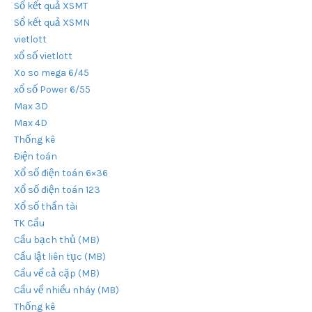
Sổ kết quả XSMT
Sổ kết quả XSMN
vietlott
xổ số vietlott
Xo so mega 6/45
xổ số Power 6/55
Max 3D
Max 4D
Thống kê
Điện toán
Xổ số điện toán 6×36
Xổ số điện toán 123
Xổ số thần tài
TK Cầu
Cầu bạch thủ (MB)
Cầu lật liên tục (MB)
Cầu về cả cặp (MB)
Cầu về nhiều nháy (MB)
Thống kê