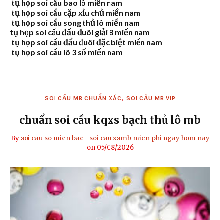
tụ họp soi cầu bao lô miền nam
tụ họp soi cầu cặp xỉu chủ miền nam
tụ họp soi cầu song thủ lô miền nam
tụ họp soi cầu đầu đuôi giải 8 miền nam
tụ họp soi cầu đầu đuôi đặc biệt miền nam
tụ họp soi cầu lô 3 số miền nam
SOI CẦU MB CHUẨN XÁC
,
SOI CẦU MB VIP
chuẩn soi cầu kqxs bạch thủ lô mb
By
soi cau so mien bac - soi cau xsmb mien phi ngay hom nay
on
05/08/2026