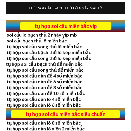
THẺ:
SOI CẦU BẠCH THỦ LÔ NGÀY MAI TÔ
tụ họp soi cầu miền bắc vip
soi cầu lo bạch thủ 2 nháy víp mb
soi cầu bạch thủ lô miền bắc
tụ họp soi cầu song thủ lô miền bắc
tụ họp soi cầu bạch thủ lô kép miền bắc
tụ họp soi cầu song thủ lô kép miền bắc
tụ họp soi cầu bạch thủ đề miền bắc
tụ họp soi cầu song thủ đề miền bắc
tụ họp soi cầu dàn đề 4 số miền bắc
tụ họp soi cầu dàn đề 6 số miền bắc
tụ họp soi cầu dàn đề 8 số miền bắc
tụ họp soi cầu dàn đề 10 số miền bắc
tụ họp soi cầu dàn lô 4 số miền bắc
tụ họp soi cầu dàn lô 6 số miền bắc
tụ họp soi cầu miền bắc siêu chuẩn
tụ họp soi cầu dàn lô 8 số miền bắc
tụ họp soi cầu dàn lô xiên 2 miền bắc