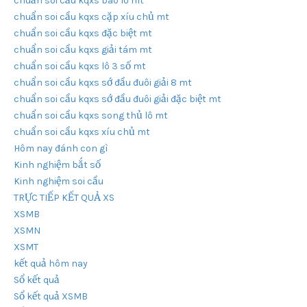
chuẩn soi cầu kqxs bao lô mt
chuẩn soi cầu kqxs cặp xíu chủ mt
chuẩn soi cầu kqxs đặc biệt mt
chuẩn soi cầu kqxs giải tám mt
chuẩn soi cầu kqxs lô 3 số mt
chuẩn soi cầu kqxs sớ đầu đuôi giải 8 mt
chuẩn soi cầu kqxs sớ đầu đuôi giải đặc biệt mt
chuẩn soi cầu kqxs song thủ lô mt
chuẩn soi cầu kqxs xíu chủ mt
Hôm nay đánh con gì
Kinh nghiệm bắt số
Kinh nghiệm soi cầu
TRỰC TIẾP KẾT QUẢ XS
XSMB
XSMN
XSMT
kết quả hôm nay
Sổ kết quả
Sổ kết quả XSMB