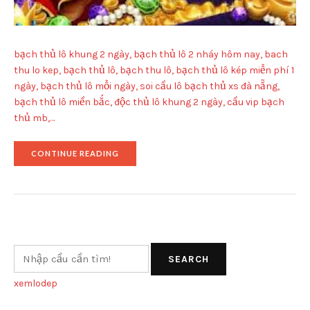
bạch thủ lô khung 2 ngày, bạch thủ lô 2 nháy hôm nay, bach
thu lo kep, bạch thủ lô, bạch thu lô, bạch thủ lô kép miễn phí 1
ngày, bạch thủ lô mỗi ngày, soi cầu lô bạch thủ xs đà nẵng,
bạch thủ lô miền bắc, độc thủ lô khung 2 ngày, cầu vip bạch
thủ mb,…
"CHUẨN
CONTINUE READING
SOI
CẦU
KQXS
SONG
THỦ
LÔ
MB"
SEARCH
xemlodep