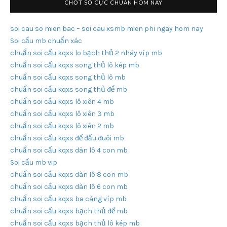
CHỐT SỐ CỰC CHUẨN HÔM NAY
soi cau so mien bac – soi cau xsmb mien phi ngay hom nay
Soi cầu mb chuẩn xác
chuẩn soi cầu kqxs lo bạch thủ 2 nháy víp mb
chuẩn soi cầu kqxs song thủ lô kép mb
chuẩn soi cầu kqxs song thủ lô mb
chuẩn soi cầu kqxs song thủ đề mb
chuẩn soi cầu kqxs lô xiên 4 mb
chuẩn soi cầu kqxs lô xiên 3 mb
chuẩn soi cầu kqxs lô xiên 2 mb
chuẩn soi cầu kqxs đề đầu đuôi mb
chuẩn soi cầu kqxs dàn lô 4 con mb
Soi cầu mb vip
chuẩn soi cầu kqxs dàn lô 8 con mb
chuẩn soi cầu kqxs dàn lô 6 con mb
chuẩn soi cầu kqxs ba càng víp mb
chuẩn soi cầu kqxs bạch thủ đề mb
chuẩn soi cầu kqxs bạch thủ lô kép mb