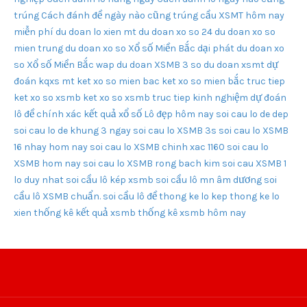
trúng
Cách đánh đề ngày nào cũng trúng
cầu XSMT hôm nay
miễn phí
du doan lo xien mt
du doan xo so 24
du doan xo so
mien trung
du doan xo so Xổ số Miền Bắc dại phát
du doan xo
so Xổ số Miền Bắc wap
du doan XSMB 3 so
du doan xsmt
dự
đoán kqxs mt
ket xo so mien bac
ket xo so mien bắc truc tiep
ket xo so xsmb
ket xo so xsmb truc tiep
kinh nghiệm dự đoán
lô đề chính xác
kết quả xổ số
Lô đẹp hôm nay
soi cau lo de dep
soi cau lo de khung 3 ngay
soi cau lo XSMB 3s
soi cau lo XSMB
16 nhay hom nay
soi cau lo XSMB chinh xac 1160
soi cau lo
XSMB hom nay
soi cau lo XSMB rong bach kim
soi cau XSMB 1
lo duy nhat
soi cầu lô kép xsmb
soi cầu lô mn âm dương
soi
cầu lô XSMB chuẩn.
soi cầu lô đề
thong ke lo kep
thong ke lo
xien
thống kê kết quả xsmb
thống kê xsmb hôm nay