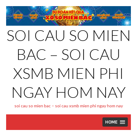
Skip
to
content
SOI CAU SO MIEN
BAC – SOI CAU
XSMB MIEN PHI
NGAY HOM NAY
soi cau so mien bac – soi cau xsmb mien phi ngay hom nay
HOME