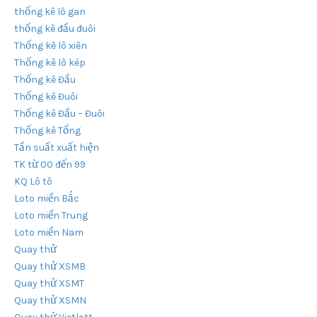
thống kê lô gan
thống kê đầu đuôi
Thống kê lô xiên
Thống kê lô kép
Thống kê Đầu
Thống kê Đuôi
Thống kê Đầu – Đuôi
Thống kê Tổng
Tần suất xuất hiện
TK từ 00 đến 99
KQ Lô tô
Loto miền Bắc
Loto miền Trung
Loto miền Nam
Quay thử
Quay thử XSMB
Quay thử XSMT
Quay thử XSMN