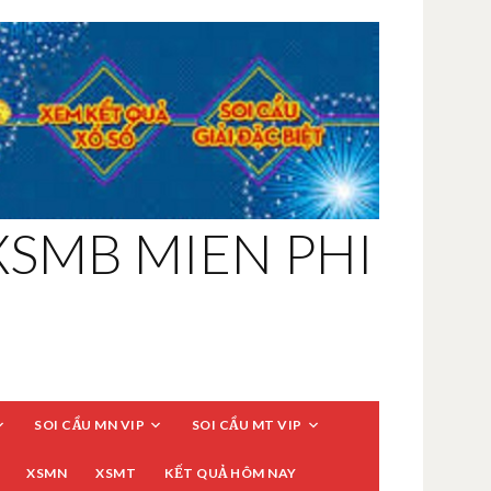
XSMB MIEN PHI
SOI CẦU MN VIP
SOI CẦU MT VIP
XSMN
XSMT
KẾT QUẢ HÔM NAY