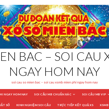
Skip
to
content
IEN BAC – SOI CAU 
NGAY HOM NAY
soi cau so mien bac – soi cau xsmb mien phi ngay hom nay
PHI NGAY HOM NAY
SOI CẦU MB CHUẨN XÁC
SOI CẦU MB VIP
BẮT SỐ
KINH NGHIỆM SOI CẦU
TRỰC TIẾP KẾT QUẢ XS
XSMB