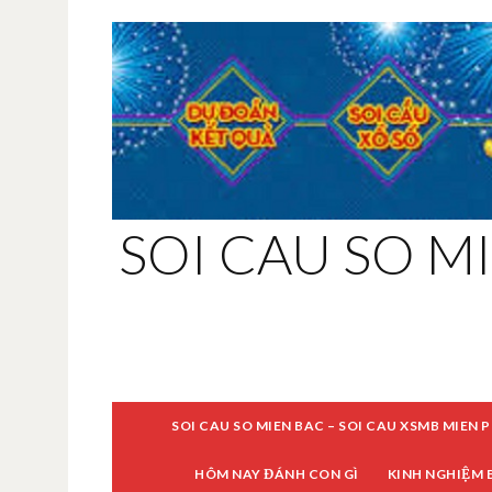
SOI CAU SO M
SOI CAU SO MIEN BAC – SOI CAU XSMB MIEN 
HÔM NAY ĐÁNH CON GÌ
KINH NGHIỆM 