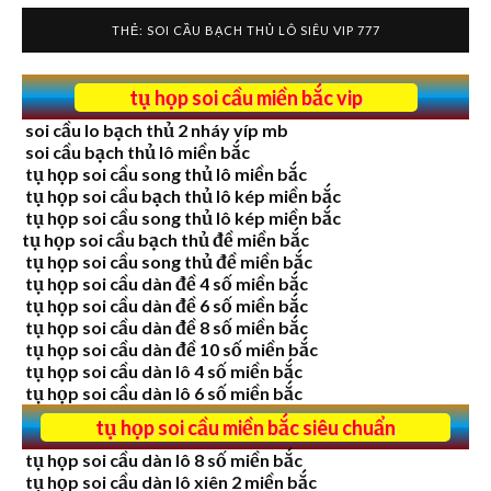
THẺ:
SOI CẦU BẠCH THỦ LÔ SIÊU VIP 777
tụ họp soi cầu miền bắc vip
soi cầu lo bạch thủ 2 nháy víp mb
soi cầu bạch thủ lô miền bắc
tụ họp soi cầu song thủ lô miền bắc
tụ họp soi cầu bạch thủ lô kép miền bắc
tụ họp soi cầu song thủ lô kép miền bắc
tụ họp soi cầu bạch thủ đề miền bắc
tụ họp soi cầu song thủ đề miền bắc
tụ họp soi cầu dàn đề 4 số miền bắc
tụ họp soi cầu dàn đề 6 số miền bắc
tụ họp soi cầu dàn đề 8 số miền bắc
tụ họp soi cầu dàn đề 10 số miền bắc
tụ họp soi cầu dàn lô 4 số miền bắc
tụ họp soi cầu dàn lô 6 số miền bắc
tụ họp soi cầu miền bắc siêu chuẩn
tụ họp soi cầu dàn lô 8 số miền bắc
tụ họp soi cầu dàn lô xiên 2 miền bắc