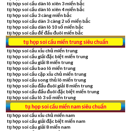
tụ họp soi cầu dàn lô xiên 3 miền bắc
tụ họp soi cầu dàn lô xiên 4 miền bắc
tụ họp soi cầu 3 càng miền bắc
tụ họp soi cầu dàn 3 càng 2 số miền bắc
tụ họp soi cầu dàn lô 10 số miền bắc
tụ họp soi cầu đề đầu đuôi miền bắc
tụ họp soi cầu miền trung siêu chuẩn
tụ họp soi cầu xỉu chủ miền trung
tụ họp soi cầu giải đặc biệt miền trung
tụ họp soi cầu giải 8 miền trung
tụ họp soi cầu bao lô miền trung
tụ họp soi cầu cặp xỉu chủ miền trung
tụ họp soi cầu song thủ lô miền trung
tụ họp soi cầu đầu đuôi giải 8 miền trung
tụ họp soi cầu đầu đuôi đặc biệt miền trung
tụ họp soi cầu lô 3 số miền trung
tụ họp soi cầu miền nam siêu chuẩn
tụ họp soi cầu xỉu chủ miền nam
tụ họp soi cầu giải đặc biệt miền nam
tụ họp soi cầu giải 8 miền nam