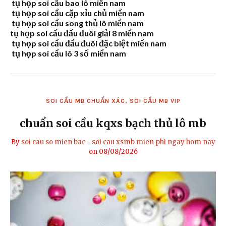
tụ họp soi cầu bao lô miền nam
tụ họp soi cầu cặp xỉu chủ miền nam
tụ họp soi cầu song thủ lô miền nam
tụ họp soi cầu đầu đuôi giải 8 miền nam
tụ họp soi cầu đầu đuôi đặc biệt miền nam
tụ họp soi cầu lô 3 số miền nam
SOI CẦU MB CHUẨN XÁC
,
SOI CẦU MB VIP
chuẩn soi cầu kqxs bạch thủ lô mb
By
soi cau so mien bac - soi cau xsmb mien phi ngay hom nay
on
08/08/2026