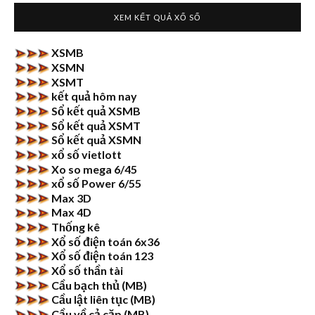
XEM KẾT QUẢ XỔ SỐ
XSMB
XSMN
XSMT
kết quả hôm nay
Sổ kết quả XSMB
Sổ kết quả XSMT
Sổ kết quả XSMN
xổ số vietlott
Xo so mega 6/45
xổ số Power 6/55
Max 3D
Max 4D
Thống kê
Xổ số điện toán 6x36
Xổ số điện toán 123
Xổ số thần tài
Cầu bạch thủ (MB)
Cầu lật liên tục (MB)
Cầu về cả cặp (MB)