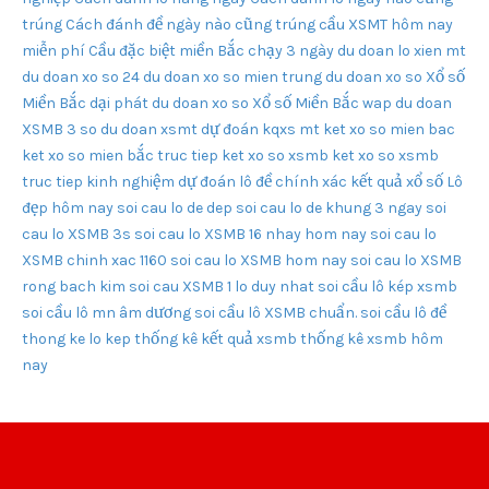
trúng
Cách đánh đề ngày nào cũng trúng
cầu XSMT hôm nay
miễn phí
Cầu đặc biệt miền Bắc chạy 3 ngày
du doan lo xien mt
du doan xo so 24
du doan xo so mien trung
du doan xo so Xổ số
Miền Bắc dại phát
du doan xo so Xổ số Miền Bắc wap
du doan
XSMB 3 so
du doan xsmt
dự đoán kqxs mt
ket xo so mien bac
ket xo so mien bắc truc tiep
ket xo so xsmb
ket xo so xsmb
truc tiep
kinh nghiệm dự đoán lô đề chính xác
kết quả xổ số
Lô
đẹp hôm nay
soi cau lo de dep
soi cau lo de khung 3 ngay
soi
cau lo XSMB 3s
soi cau lo XSMB 16 nhay hom nay
soi cau lo
XSMB chinh xac 1160
soi cau lo XSMB hom nay
soi cau lo XSMB
rong bach kim
soi cau XSMB 1 lo duy nhat
soi cầu lô kép xsmb
soi cầu lô mn âm dương
soi cầu lô XSMB chuẩn.
soi cầu lô đề
thong ke lo kep
thống kê kết quả xsmb
thống kê xsmb hôm
nay