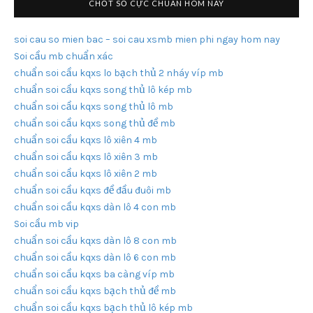
CHỐT SỐ CỰC CHUẨN HÔM NAY
soi cau so mien bac – soi cau xsmb mien phi ngay hom nay
Soi cầu mb chuẩn xác
chuẩn soi cầu kqxs lo bạch thủ 2 nháy víp mb
chuẩn soi cầu kqxs song thủ lô kép mb
chuẩn soi cầu kqxs song thủ lô mb
chuẩn soi cầu kqxs song thủ đề mb
chuẩn soi cầu kqxs lô xiên 4 mb
chuẩn soi cầu kqxs lô xiên 3 mb
chuẩn soi cầu kqxs lô xiên 2 mb
chuẩn soi cầu kqxs đề đầu đuôi mb
chuẩn soi cầu kqxs dàn lô 4 con mb
Soi cầu mb vip
chuẩn soi cầu kqxs dàn lô 8 con mb
chuẩn soi cầu kqxs dàn lô 6 con mb
chuẩn soi cầu kqxs ba càng víp mb
chuẩn soi cầu kqxs bạch thủ đề mb
chuẩn soi cầu kqxs bạch thủ lô kép mb