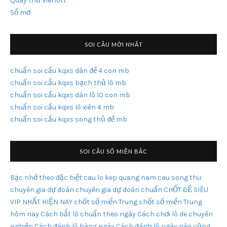
Quay thử Vietlott
Sổ mơ
SOI CẦU MỚI NHẤT
chuẩn soi cầu kqxs dàn đề 4 con mb
chuẩn soi cầu kqxs bạch thủ lô mb
chuẩn soi cầu kqxs dàn lô 10 con mb
chuẩn soi cầu kqxs lô xiên 4 mb
chuẩn soi cầu kqxs song thủ đề mb
SOI CẦU SỐ MIỀN BẮC
Bạc nhớ theo đặc biệt
cau lo kep quang nam
cau song thu
chuyên gia dự đoán
chuyên gia dự đoán chuẩn
CHỐT ĐỀ SIÊU
VIP NHẤT HIỆN NAY
chốt số miền Trung
chốt số miền Trung
hôm nay
Cách bắt lô chuẩn theo ngày
Cách chơi lô de chuyên
nghiệp
Cách đánh lô hàng ngày
Cách đánh lô ngày nào cũng