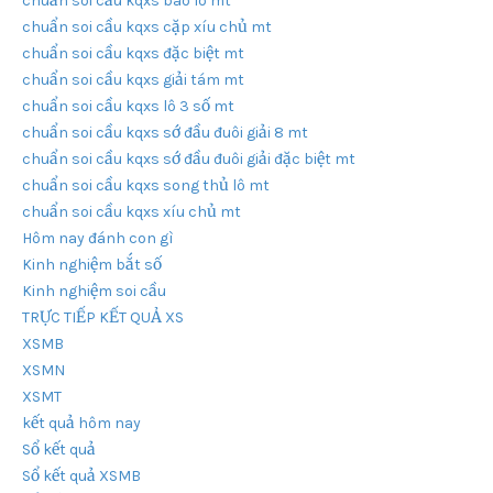
chuẩn soi cầu kqxs bao lô mt
chuẩn soi cầu kqxs cặp xíu chủ mt
chuẩn soi cầu kqxs đặc biệt mt
chuẩn soi cầu kqxs giải tám mt
chuẩn soi cầu kqxs lô 3 số mt
chuẩn soi cầu kqxs sớ đầu đuôi giải 8 mt
chuẩn soi cầu kqxs sớ đầu đuôi giải đặc biệt mt
chuẩn soi cầu kqxs song thủ lô mt
chuẩn soi cầu kqxs xíu chủ mt
Hôm nay đánh con gì
Kinh nghiệm bắt số
Kinh nghiệm soi cầu
TRỰC TIẾP KẾT QUẢ XS
XSMB
XSMN
XSMT
kết quả hôm nay
Sổ kết quả
Sổ kết quả XSMB