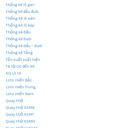
thống kê lô gan
thống kê đầu đuôi
Thống kê lô xiên
Thống kê lô kép
Thống kê Đầu
Thống kê Đuôi
Thống kê Đầu – Đuôi
Thống kê Tổng
Tần suất xuất hiện
TK từ 00 đến 99
KQ Lô tô
Loto miền Bắc
Loto miền Trung
Loto miền Nam
Quay thử
Quay thử XSMB
Quay thử XSMT
Quay thử XSMN