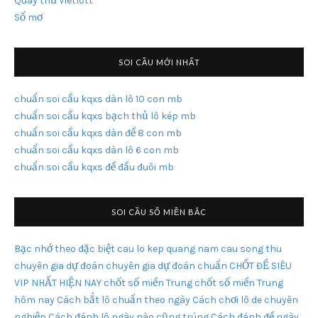
Quay thử Vietlott
Sổ mơ
SOI CẦU MỚI NHẤT
chuẩn soi cầu kqxs dàn lô 10 con mb
chuẩn soi cầu kqxs bạch thủ lô kép mb
chuẩn soi cầu kqxs dàn đề 8 con mb
chuẩn soi cầu kqxs dàn lô 6 con mb
chuẩn soi cầu kqxs đề đầu đuôi mb
SOI CẦU SỐ MIỀN BẮC
Bạc nhớ theo đặc biệt
cau lo kep quang nam
cau song thu
chuyên gia dự đoán
chuyên gia dự đoán chuẩn
CHỐT ĐỀ SIÊU
VIP NHẤT HIỆN NAY
chốt số miền Trung
chốt số miền Trung
hôm nay
Cách bắt lô chuẩn theo ngày
Cách chơi lô de chuyên
nghiệp
Cách đánh lô ngày nào cũng trúng
Cách đánh đề ngày