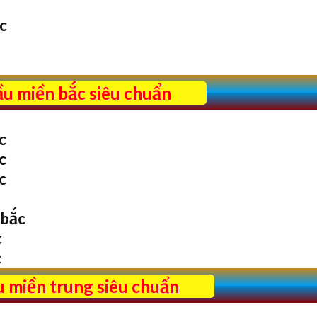
ắc
ầu miền bắc siêu chuẩn
c
c
c
 bắc
c
c
u miền trung siêu chuẩn