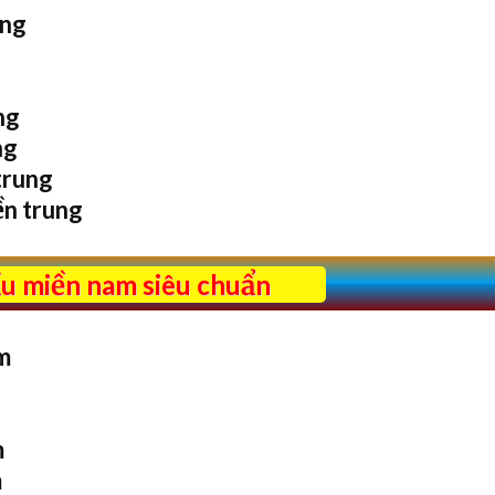
ung
ng
ng
 trung
ền trung
ầu miền nam siêu chuẩn
am
m
m