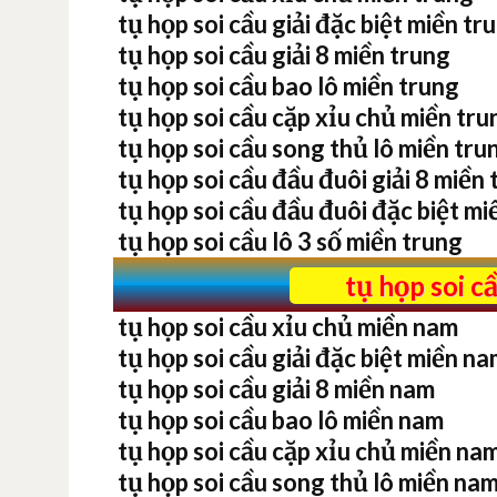
tụ họp soi cầu giải đặc biệt miền tr
tụ họp soi cầu giải 8 miền trung
tụ họp soi cầu bao lô miền trung
tụ họp soi cầu cặp xỉu chủ miền tru
tụ họp soi cầu song thủ lô miền tru
tụ họp soi cầu đầu đuôi giải 8 miền
tụ họp soi cầu đầu đuôi đặc biệt mi
tụ họp soi cầu lô 3 số miền trung
tụ họp soi c
tụ họp soi cầu xỉu chủ miền nam
tụ họp soi cầu giải đặc biệt miền n
tụ họp soi cầu giải 8 miền nam
tụ họp soi cầu bao lô miền nam
tụ họp soi cầu cặp xỉu chủ miền na
tụ họp soi cầu song thủ lô miền na