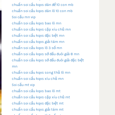
chuẩn soi cầu kqxs dàn đề 10 con mb
chuẩn soi cầu kqxs dàn lô 10 con mb
Soi cầu mn vip
chuẩn soi cầu kqxs bao lô mn
chuẩn soi cầu kqxs cặp xíu chủ mn
chuẩn soi cầu kqxs đặc biệt mn
chuẩn soi cầu kqxs giải tám mn
chuẩn soi cầu kqxs lô 3 số mn
chuẩn soi cầu kqxs sớ đầu đuôi giải 8 mn
chuẩn soi cầu kqxs sớ đầu đuôi giải đặc biệt
mn
chuẩn soi cầu kqxs song thủ lô mn
chuẩn soi cầu kqxs xíu chủ mn
Soi cầu mt vip
chuẩn soi cầu kqxs bao lô mt
chuẩn soi cầu kqxs cặp xíu chủ mt
chuẩn soi cầu kqxs đặc biệt mt
chuẩn soi cầu kqxs giải tám mt