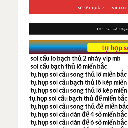
SỔ KẾT QUẢ
VIETLO
THẺ:
SOI CẦU BẠC
tụ họp s
soi cầu lo bạch thủ 2 nháy víp mb
soi cầu bạch thủ lô miền bắc
tụ họp soi cầu song thủ lô miền bắc
tụ họp soi cầu bạch thủ lô kép miền
tụ họp soi cầu song thủ lô kép miền
tụ họp soi cầu bạch thủ đề miền bắc
tụ họp soi cầu song thủ đề miền bắ
tụ họp soi cầu dàn đề 4 số miền bắc
tụ họp soi cầu dàn đề 6 số miền bắc