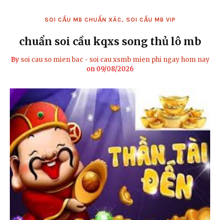
THỦ
LÔ
SOI CẦU MB CHUẨN XÁC
,
SOI CẦU MB VIP
MB"
chuẩn soi cầu kqxs song thủ lô mb
By
soi cau so mien bac - soi cau xsmb mien phi ngay hom nay
on
09/08/2026