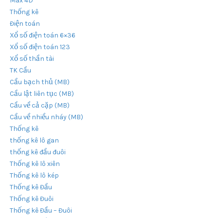
Max 4D
Thống kê
Điện toán
Xổ số điện toán 6×36
Xổ số điện toán 123
Xổ số thần tài
TK Cầu
Cầu bạch thủ (MB)
Cầu lật liên tục (MB)
Cầu về cả cặp (MB)
Cầu về nhiều nháy (MB)
Thống kê
thống kê lô gan
thống kê đầu đuôi
Thống kê lô xiên
Thống kê lô kép
Thống kê Đầu
Thống kê Đuôi
Thống kê Đầu – Đuôi