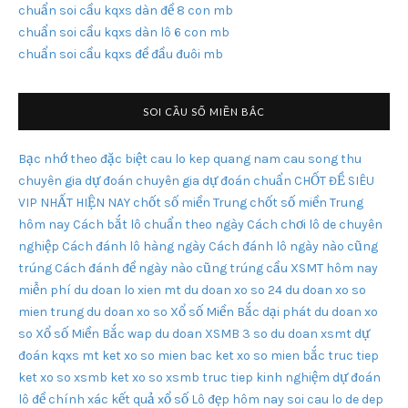
chuẩn soi cầu kqxs dàn đề 8 con mb
chuẩn soi cầu kqxs dàn lô 6 con mb
chuẩn soi cầu kqxs đề đầu đuôi mb
SOI CẦU SỐ MIỀN BẮC
Bạc nhớ theo đặc biệt
cau lo kep quang nam
cau song thu
chuyên gia dự đoán
chuyên gia dự đoán chuẩn
CHỐT ĐỀ SIÊU
VIP NHẤT HIỆN NAY
chốt số miền Trung
chốt số miền Trung
hôm nay
Cách bắt lô chuẩn theo ngày
Cách chơi lô de chuyên
nghiệp
Cách đánh lô hàng ngày
Cách đánh lô ngày nào cũng
trúng
Cách đánh đề ngày nào cũng trúng
cầu XSMT hôm nay
miễn phí
du doan lo xien mt
du doan xo so 24
du doan xo so
mien trung
du doan xo so Xổ số Miền Bắc dại phát
du doan xo
so Xổ số Miền Bắc wap
du doan XSMB 3 so
du doan xsmt
dự
đoán kqxs mt
ket xo so mien bac
ket xo so mien bắc truc tiep
ket xo so xsmb
ket xo so xsmb truc tiep
kinh nghiệm dự đoán
lô đề chính xác
kết quả xổ số
Lô đẹp hôm nay
soi cau lo de dep