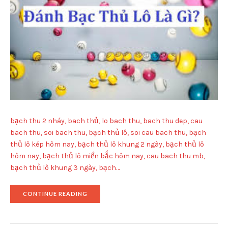
bạch thu 2 nháy, bach thủ, lo bach thu, bach thu dep, cau
bach thu, soi bach thu, bạch thủ lô, soi cau bach thu, bạch
thủ lô kép hôm nay, bạch thủ lô khung 2 ngày, bạch thủ lô
hôm nay, bạch thủ lô miền bắc hôm nay, cau bach thu mb,
bạch thủ lô khung 3 ngày, bạch…
"CHUẨN
CONTINUE READING
SOI
CẦU
KQXS
BẠCH