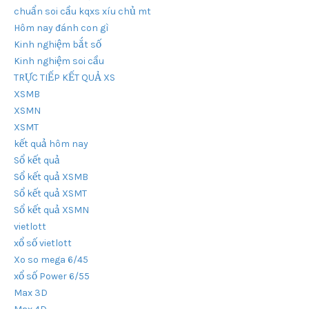
chuẩn soi cầu kqxs xíu chủ mt
Hôm nay đánh con gì
Kinh nghiệm bắt số
Kinh nghiệm soi cầu
TRỰC TIẾP KẾT QUẢ XS
XSMB
XSMN
XSMT
kết quả hôm nay
Sổ kết quả
Sổ kết quả XSMB
Sổ kết quả XSMT
Sổ kết quả XSMN
vietlott
xổ số vietlott
Xo so mega 6/45
xổ số Power 6/55
Max 3D