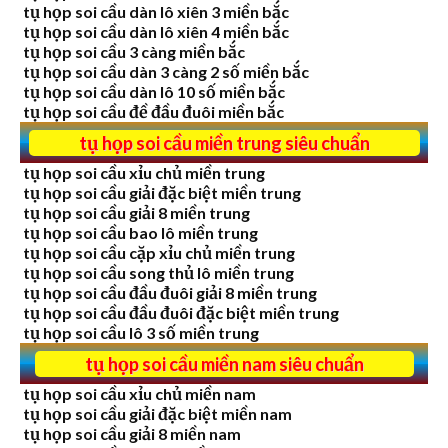
tụ họp soi cầu dàn lô xiên 3 miền bắc
tụ họp soi cầu dàn lô xiên 4 miền bắc
tụ họp soi cầu 3 càng miền bắc
tụ họp soi cầu dàn 3 càng 2 số miền bắc
tụ họp soi cầu dàn lô 10 số miền bắc
tụ họp soi cầu đề đầu đuôi miền bắc
tụ họp soi cầu miền trung siêu chuẩn
tụ họp soi cầu xỉu chủ miền trung
tụ họp soi cầu giải đặc biệt miền trung
tụ họp soi cầu giải 8 miền trung
tụ họp soi cầu bao lô miền trung
tụ họp soi cầu cặp xỉu chủ miền trung
tụ họp soi cầu song thủ lô miền trung
tụ họp soi cầu đầu đuôi giải 8 miền trung
tụ họp soi cầu đầu đuôi đặc biệt miền trung
tụ họp soi cầu lô 3 số miền trung
tụ họp soi cầu miền nam siêu chuẩn
tụ họp soi cầu xỉu chủ miền nam
tụ họp soi cầu giải đặc biệt miền nam
tụ họp soi cầu giải 8 miền nam