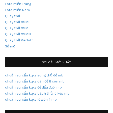
Loto miền Trung
Loto miền Nam
Quay thử
Quay thử XSMB
Quay thử XSMT
Quay thử XSMN
Quay thử Vietlott
Sổ mơ
SOI CẦU MỚI NHẤT
chuẩn soi cầu kqxs song thủ đề mb
chuẩn soi cầu kqxs dàn đề 8 con mb
chuẩn soi cầu kqxs đề đầu đuôi mb
chuẩn soi cầu kqxs bạch thủ lô kép mb
chuẩn soi cầu kqxs lô xiên 4 mb