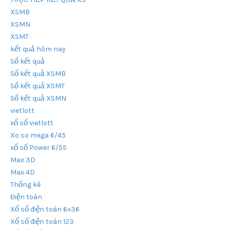
XSMB
XSMN
XSMT
kết quả hôm nay
Sổ kết quả
Sổ kết quả XSMB
Sổ kết quả XSMT
Sổ kết quả XSMN
vietlott
xổ số vietlott
Xo so mega 6/45
xổ số Power 6/55
Max 3D
Max 4D
Thống kê
Điện toán
Xổ số điện toán 6×36
Xổ số điện toán 123