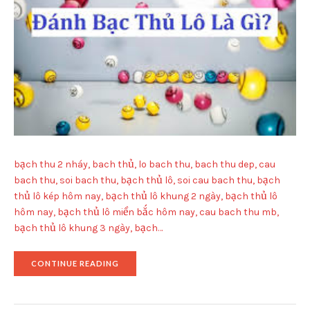
bạch thu 2 nháy, bach thủ, lo bach thu, bach thu dep, cau
bach thu, soi bach thu, bạch thủ lô, soi cau bach thu, bạch
thủ lô kép hôm nay, bạch thủ lô khung 2 ngày, bạch thủ lô
hôm nay, bạch thủ lô miền bắc hôm nay, cau bach thu mb,
bạch thủ lô khung 3 ngày, bạch…
"CHUẨN
CONTINUE READING
SOI
CẦU
KQXS
BẠCH