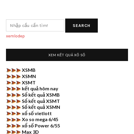
THỦ
LÔ
MB"
SEARCH
xemlodep
XEM KẾT QUẢ XỔ SỐ
XSMB
XSMN
XSMT
kết quả hôm nay
Sổ kết quả XSMB
Sổ kết quả XSMT
Sổ kết quả XSMN
xổ số vietlott
Xo so mega 6/45
xổ số Power 6/55
Max 3D