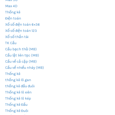
Max 4D
Thống kê
Điện toán
Xổ số điện toán 6×36
Xổ số điện toán 123
Xổ số thần tài
TK Cầu
Cầu bạch thủ (MB)
Cầu lật liên tục (MB)
Cầu về cả cặp (MB)
Cầu về nhiều nháy (MB)
Thống kê
thống kê lô gan
thống kê đầu đuôi
Thống kê lô xiên
Thống kê lô kép
Thống kê Đầu
Thống kê Đuôi