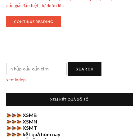
cầu giải đặc biệt, dự đoán lô…
"CHUẨN
CONTINUE READING
SOI
CẦU
KQXS
SỚ
ĐẦU
ĐUÔI
GIẢI
ĐẶC
BIỆT
SEARCH
MN"
xemlodep
XEM KẾT QUẢ XỔ SỐ
XSMB
XSMN
XSMT
kết quả hôm nay