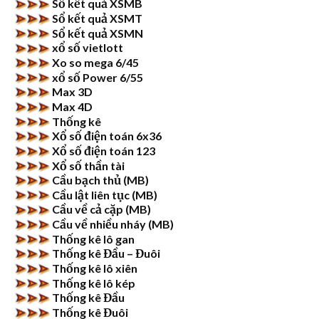
Sổ kết quả XSMB
Sổ kết quả XSMT
Sổ kết quả XSMN
xổ số vietlott
Xo so mega 6/45
xổ số Power 6/55
Max 3D
Max 4D
Thống kê
Xổ số điện toán 6x36
Xổ số điện toán 123
Xổ số thần tài
Cầu bạch thủ (MB)
Cầu lật liên tục (MB)
Cầu về cả cặp (MB)
Cầu về nhiều nháy (MB)
Thống kê lô gan
Thống kê Đầu – Đuôi
Thống kê lô xiên
Thống kê lô kép
Thống kê Đầu
Thống kê Đuôi