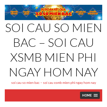
Skip
to
content
SOI CAU SO MIEN
BAC – SOI CAU
XSMB MIEN PHI
NGAY HOM NAY
soi cau so mien bac – soi cau xsmb mien phi ngay hom nay
HOME