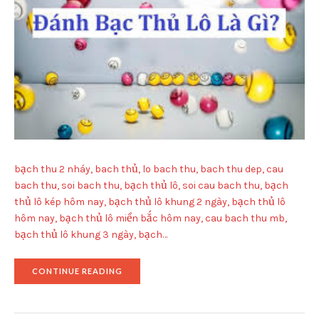
bạch thu 2 nháy, bach thủ, lo bach thu, bach thu dep, cau
bach thu, soi bach thu, bạch thủ lô, soi cau bach thu, bạch
thủ lô kép hôm nay, bạch thủ lô khung 2 ngày, bạch thủ lô
hôm nay, bạch thủ lô miền bắc hôm nay, cau bach thu mb,
bạch thủ lô khung 3 ngày, bạch…
"CHUẨN
CONTINUE READING
SOI
CẦU
KQXS
BẠCH