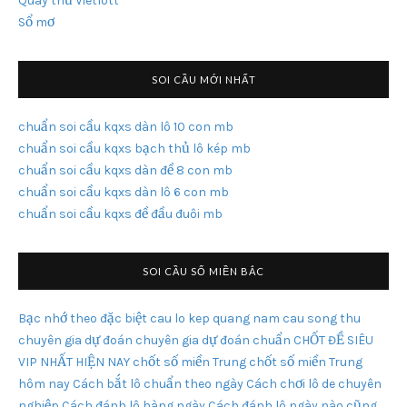
Quay thử Vietlott
Sổ mơ
SOI CẦU MỚI NHẤT
chuẩn soi cầu kqxs dàn lô 10 con mb
chuẩn soi cầu kqxs bạch thủ lô kép mb
chuẩn soi cầu kqxs dàn đề 8 con mb
chuẩn soi cầu kqxs dàn lô 6 con mb
chuẩn soi cầu kqxs đề đầu đuôi mb
SOI CẦU SỐ MIỀN BẮC
Bạc nhớ theo đặc biệt
cau lo kep quang nam
cau song thu
chuyên gia dự đoán
chuyên gia dự đoán chuẩn
CHỐT ĐỀ SIÊU
VIP NHẤT HIỆN NAY
chốt số miền Trung
chốt số miền Trung
hôm nay
Cách bắt lô chuẩn theo ngày
Cách chơi lô de chuyên
nghiệp
Cách đánh lô hàng ngày
Cách đánh lô ngày nào cũng