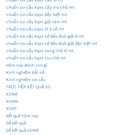
chuẩn soi cầu kqxs bao lô mt
chuẩn soi cầu kqxs cặp xíu chủ mt
chuẩn soi cầu kqxs đặc biệt mt
chuẩn soi cầu kqxs giải tám mt
chuẩn soi cầu kqxs lô 3 số mt
chuẩn soi cầu kqxs sớ đầu đuôi giải 8 mt
chuẩn soi cầu kqxs sớ đầu đuôi giải đặc biệt mt
chuẩn soi cầu kqxs song thủ lô mt
chuẩn soi cầu kqxs xíu chủ mt
Hôm nay đánh con gì
Kinh nghiệm bắt số
Kinh nghiệm soi cầu
TRỰC TIẾP KẾT QUẢ XS
XSMB
XSMN
XSMT
kết quả hôm nay
Sổ kết quả
Sổ kết quả XSMB