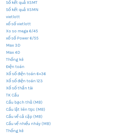
Sổ kết quả XSMT
Sổ kết quả XSMN
vietlott
xổ số vietlott
Xo so mega 6/45
xổ số Power 6/55
Max 3D
Max 4D
Thống kê
Điện toán
Xổ số điện toán 6×36
Xổ số điện toán 123
Xổ số thần tài
TK Cầu
Cầu bạch thủ (MB)
Cầu lật liên tục (MB)
Cầu về cả cặp (MB)
Cầu về nhiều nháy (MB)
Thống kê