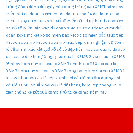
trúng
Cách đánh đề ngày nào cũng trúng
cầu XSMT hôm nay
miễn phí
du doan lo xien mt
du doan xo so 24
du doan xo so
mien trung
du doan xo so Xổ số Miền Bắc dại phát
du doan xo
so Xổ số Miền Bắc wap
du doan XSMB 3 so
du doan xsmt
dự
đoán kqxs mt
ket xo so mien bac
ket xo so mien bắc truc tiep
ket xo so xsmb
ket xo so xsmb truc tiep
kinh nghiệm dự đoán
lô đề chính xác
kết quả xổ số
Lô đẹp hôm nay
soi cau lo de dep
soi cau lo de khung 3 ngay
soi cau lo XSMB 3s
soi cau lo XSMB
16 nhay hom nay
soi cau lo XSMB chinh xac 1160
soi cau lo
XSMB hom nay
soi cau lo XSMB rong bach kim
soi cau XSMB 1
lo duy nhat
soi cầu lô kép xsmb
soi cầu lô mn âm dương
soi
cầu lô XSMB chuẩn.
soi cầu lô đề
thong ke lo kep
thong ke lo
xien
thống kê kết quả xsmb
thống kê xsmb hôm nay