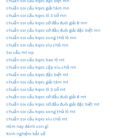
chuẩn soi cầu kqxs đặc biệt mn
chuẩn soi cầu kqxs giải tám mn
chuẩn soi cầu kqxs lô 3 số mn
chuẩn soi cầu kqxs sớ đầu đuôi giải 8 mn
chuẩn soi cầu kqxs sớ đầu đuôi giải đặc biệt mn
chuẩn soi cầu kqxs song thủ lô mn
chuẩn soi cầu kqxs xíu chủ mn
Soi cầu mt vip
chuẩn soi cầu kqxs bao lô mt
chuẩn soi cầu kqxs cặp xíu chủ mt
chuẩn soi cầu kqxs đặc biệt mt
chuẩn soi cầu kqxs giải tám mt
chuẩn soi cầu kqxs lô 3 số mt
chuẩn soi cầu kqxs sớ đầu đuôi giải 8 mt
chuẩn soi cầu kqxs sớ đầu đuôi giải đặc biệt mt
chuẩn soi cầu kqxs song thủ lô mt
chuẩn soi cầu kqxs xíu chủ mt
Hôm nay đánh con gì
Kinh nghiệm bắt số