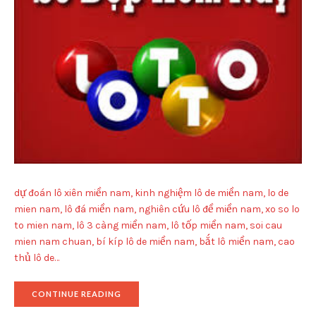
dự đoán lô xiên miền nam, kinh nghiệm lô de miền nam, lo de
mien nam, lô đá miền nam, nghiên cứu lô đề miền nam, xo so lo
to mien nam, lô 3 càng miền nam, lô tốp miền nam, soi cau
mien nam chuan, bí kíp lô de miền nam, bắt lô miền nam, cao
thủ lô de…
"CHUẨN
CONTINUE READING
SOI
CẦU