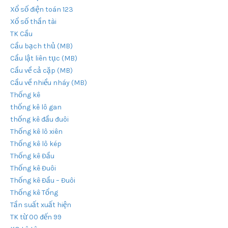
Xổ số điện toán 123
Xổ số thần tài
TK Cầu
Cầu bạch thủ (MB)
Cầu lật liên tục (MB)
Cầu về cả cặp (MB)
Cầu về nhiều nháy (MB)
Thống kê
thống kê lô gan
thống kê đầu đuôi
Thống kê lô xiên
Thống kê lô kép
Thống kê Đầu
Thống kê Đuôi
Thống kê Đầu – Đuôi
Thống kê Tổng
Tần suất xuất hiện
TK từ 00 đến 99