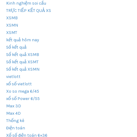
Kinh nghiệm soi cầu
TRỰC TIẾP KẾT QUẢ XS
XSMB
XSMN
XSMT
kết quả hôm nay
Sổ kết quả
Sổ kết quả XSMB
Sổ kết quả XSMT
Sổ kết quả XSMN
vietlott
xổ số vietlott
Xo so mega 6/45
xổ số Power 6/55
Max 3D
Max 4D
Thống kê
Điện toán
Xổ số điện toán 6×36