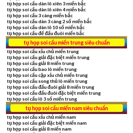
tụ họp soi cầu dàn lô xiên 3 miền bắc
tụ họp soi cầu dàn lô xiên 4 miền bắc
tụ họp soi cầu 3 càng miền bắc
tụ họp soi cầu dàn 3 càng 2 số miền bắc
tụ họp soi cầu dàn lô 10 số miền bắc
tụ họp soi cầu đề đầu đuôi miền bắc
tụ họp soi cầu miền trung siêu chuẩn
tụ họp soi cầu xỉu chủ miền trung
tụ họp soi cầu giải đặc biệt miền trung
tụ họp soi cầu giải 8 miền trung
tụ họp soi cầu bao lô miền trung
tụ họp soi cầu cặp xỉu chủ miền trung
tụ họp soi cầu song thủ lô miền trung
tụ họp soi cầu đầu đuôi giải 8 miền trung
tụ họp soi cầu đầu đuôi đặc biệt miền trung
tụ họp soi cầu lô 3 số miền trung
tụ họp soi cầu miền nam siêu chuẩn
tụ họp soi cầu xỉu chủ miền nam
tụ họp soi cầu giải đặc biệt miền nam
tụ họp soi cầu giải 8 miền nam