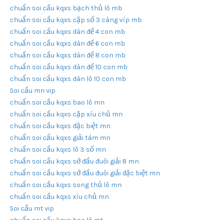
chuẩn soi cầu kqxs bạch thủ lô mb
chuẩn soi cầu kqxs cặp số 3 càng víp mb
chuẩn soi cầu kqxs dàn đề 4 con mb
chuẩn soi cầu kqxs dàn đề 6 con mb
chuẩn soi cầu kqxs dàn đề 8 con mb
chuẩn soi cầu kqxs dàn đề 10 con mb
chuẩn soi cầu kqxs dàn lô 10 con mb
Soi cầu mn vip
chuẩn soi cầu kqxs bao lô mn
chuẩn soi cầu kqxs cặp xíu chủ mn
chuẩn soi cầu kqxs đặc biệt mn
chuẩn soi cầu kqxs giải tám mn
chuẩn soi cầu kqxs lô 3 số mn
chuẩn soi cầu kqxs sớ đầu đuôi giải 8 mn
chuẩn soi cầu kqxs sớ đầu đuôi giải đặc biệt mn
chuẩn soi cầu kqxs song thủ lô mn
chuẩn soi cầu kqxs xíu chủ mn
Soi cầu mt vip