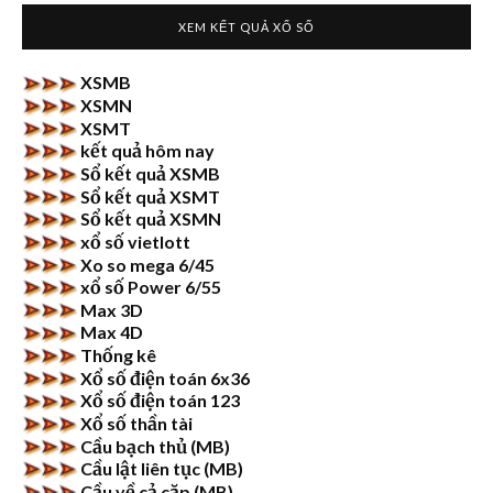
XEM KẾT QUẢ XỔ SỐ
XSMB
XSMN
XSMT
kết quả hôm nay
Sổ kết quả XSMB
Sổ kết quả XSMT
Sổ kết quả XSMN
xổ số vietlott
Xo so mega 6/45
xổ số Power 6/55
Max 3D
Max 4D
Thống kê
Xổ số điện toán 6x36
Xổ số điện toán 123
Xổ số thần tài
Cầu bạch thủ (MB)
Cầu lật liên tục (MB)
Cầu về cả cặp (MB)