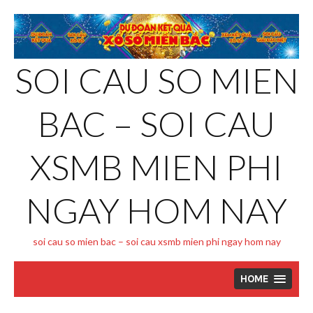
Skip
to
content
SOI CAU SO MIEN
BAC – SOI CAU
XSMB MIEN PHI
NGAY HOM NAY
soi cau so mien bac – soi cau xsmb mien phi ngay hom nay
HOME