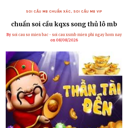
THỦ
LÔ
SOI CẦU MB CHUẨN XÁC
,
SOI CẦU MB VIP
MB"
chuẩn soi cầu kqxs song thủ lô mb
By
soi cau so mien bac - soi cau xsmb mien phi ngay hom nay
on
08/08/2026