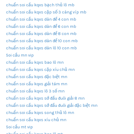
chuẩn soi cầu kqxs bạch thủ lô mb
chuẩn soi cầu kqxs cặp số 3 càng víp mb
chuẩn soi cầu kqxs dàn đề 4 con mb
chuẩn soi cầu kqxs dàn đề 6 con mb
chuẩn soi cầu kqxs dàn đề 8 con mb
chuẩn soi cầu kqxs dàn đề 10 con mb
chuẩn soi cầu kqxs dàn lô 10 con mb
Soi cầu mn vip
chuẩn soi cầu kqxs bao lô mn
chuẩn soi cầu kqxs cặp xíu chủ mn
chuẩn soi cầu kqxs đặc biệt mn
chuẩn soi cầu kqxs giải tám mn
chuẩn soi cầu kqxs lô 3 số mn
chuẩn soi cầu kqxs sớ đầu đuôi giải 8 mn
chuẩn soi cầu kqxs sớ đầu đuôi giải đặc biệt mn
chuẩn soi cầu kqxs song thủ lô mn
chuẩn soi cầu kqxs xíu chủ mn
Soi cầu mt vip