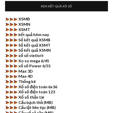
XEM KẾT QUẢ XỔ SỐ
XSMB
XSMN
XSMT
kết quả hôm nay
Sổ kết quả XSMB
Sổ kết quả XSMT
Sổ kết quả XSMN
xổ số vietlott
Xo so mega 6/45
xổ số Power 6/55
Max 3D
Max 4D
Thống kê
Xổ số điện toán 6x36
Xổ số điện toán 123
Xổ số thần tài
Cầu bạch thủ (MB)
Cầu lật liên tục (MB)
Cầu về cả cặp (MB)