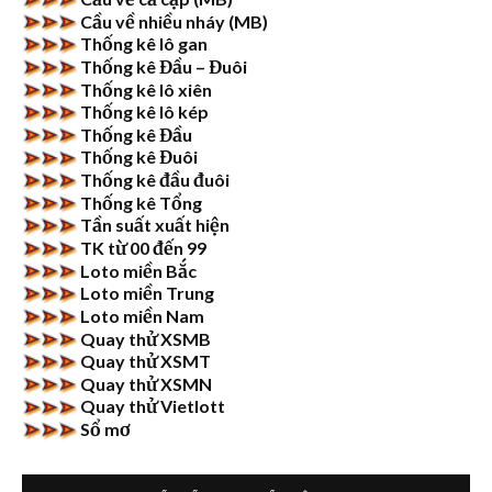
Cầu về nhiều nháy (MB)
Thống kê lô gan
Thống kê Đầu – Đuôi
Thống kê lô xiên
Thống kê lô kép
Thống kê Đầu
Thống kê Đuôi
Thống kê đầu đuôi
Thống kê Tổng
Tần suất xuất hiện
TK từ 00 đến 99
Loto miền Bắc
Loto miền Trung
Loto miền Nam
Quay thử XSMB
Quay thử XSMT
Quay thử XSMN
Quay thử Vietlott
Sổ mơ