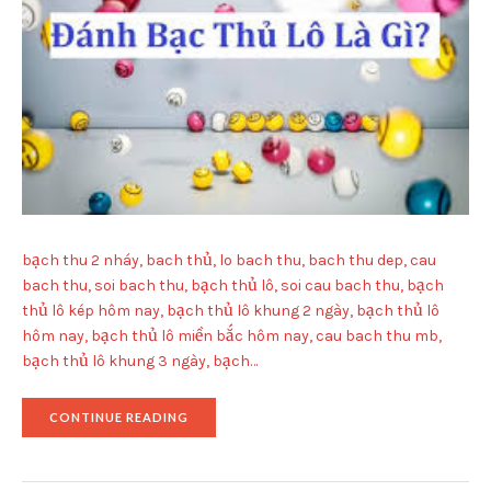
bạch thu 2 nháy, bach thủ, lo bach thu, bach thu dep, cau
bach thu, soi bach thu, bạch thủ lô, soi cau bach thu, bạch
thủ lô kép hôm nay, bạch thủ lô khung 2 ngày, bạch thủ lô
hôm nay, bạch thủ lô miền bắc hôm nay, cau bach thu mb,
bạch thủ lô khung 3 ngày, bạch…
"CHUẨN
CONTINUE READING
SOI
CẦU
KQXS
BẠCH