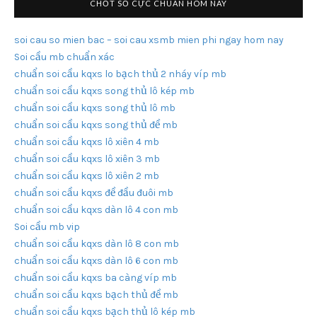
CHỐT SỐ CỰC CHUẨN HÔM NAY
soi cau so mien bac – soi cau xsmb mien phi ngay hom nay
Soi cầu mb chuẩn xác
chuẩn soi cầu kqxs lo bạch thủ 2 nháy víp mb
chuẩn soi cầu kqxs song thủ lô kép mb
chuẩn soi cầu kqxs song thủ lô mb
chuẩn soi cầu kqxs song thủ đề mb
chuẩn soi cầu kqxs lô xiên 4 mb
chuẩn soi cầu kqxs lô xiên 3 mb
chuẩn soi cầu kqxs lô xiên 2 mb
chuẩn soi cầu kqxs đề đầu đuôi mb
chuẩn soi cầu kqxs dàn lô 4 con mb
Soi cầu mb vip
chuẩn soi cầu kqxs dàn lô 8 con mb
chuẩn soi cầu kqxs dàn lô 6 con mb
chuẩn soi cầu kqxs ba càng víp mb
chuẩn soi cầu kqxs bạch thủ đề mb
chuẩn soi cầu kqxs bạch thủ lô kép mb