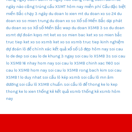
ngày nào cũng trúng
cầu XSMT hôm nay miễn phí
Cầu đặc biệt
miền Bắc chạy 3 ngày
du doan lo xien mt
du doan xo so 24
du
doan xo so mien trung
du doan xo so Xổ số Miền Bắc dại phát
du doan xo so Xổ số Miền Bắc wap
du doan XSMB 3 so
du doan
xsmt
dự đoán kqxs mt
ket xo so mien bac
ket xo so mien bắc
truc tiep
ket xo so xsmb
ket xo so xsmb truc tiep
kinh nghiệm
dự đoán lô đề chính xác
kết quả xổ số
Lô đẹp hôm nay
soi cau
lo de dep
soi cau lo de khung 3 ngay
soi cau lo XSMB 3s
soi cau
lo XSMB 16 nhay hom nay
soi cau lo XSMB chinh xac 1160
soi
cau lo XSMB hom nay
soi cau lo XSMB rong bach kim
soi cau
XSMB 1 lo duy nhat
soi cầu lô kép xsmb
soi cầu lô mn âm
dương
soi cầu lô XSMB chuẩn.
soi cầu lô đề
thong ke lo kep
thong ke lo xien
thống kê kết quả xsmb
thống kê xsmb hôm
nay