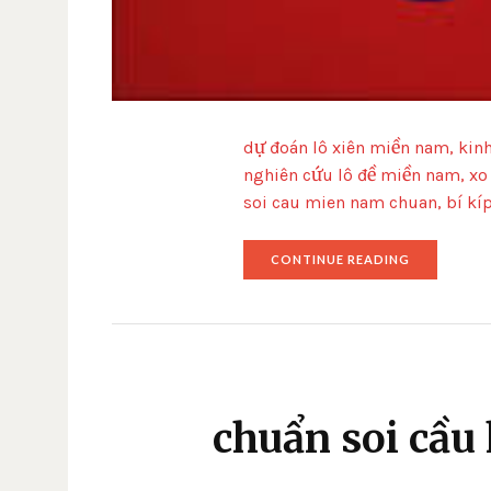
dự đoán lô xiên miền nam, kin
nghiên cứu lô đề miền nam, xo
soi cau mien nam chuan, bí kíp
"CHUẨN
CONTINUE READING
SOI
CẦU
KQXS
LÔ
3
SỐ
MN"
chuẩn soi cầu