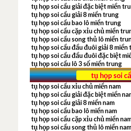
tụ họp soi cầu giải đặc biệt miền tr
tụ họp soi cầu giải 8 miền trung
tụ họp soi cầu bao lô miền trung
tụ họp soi cầu cặp xỉu chủ miền tru
tụ họp soi cầu song thủ lô miền tru
tụ họp soi cầu đầu đuôi giải 8 miền
tụ họp soi cầu đầu đuôi đặc biệt mi
tụ họp soi cầu lô 3 số miền trung
tụ họp soi c
tụ họp soi cầu xỉu chủ miền nam
tụ họp soi cầu giải đặc biệt miền n
tụ họp soi cầu giải 8 miền nam
tụ họp soi cầu bao lô miền nam
tụ họp soi cầu cặp xỉu chủ miền na
tụ họp soi cầu song thủ lô miền na