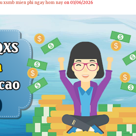
 cau xsmb mien phi ngay hom nay
on
03/06/2026