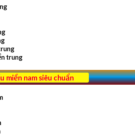
ung
ng
ng
 trung
ền trung
ầu miền nam siêu chuẩn
am
m
m