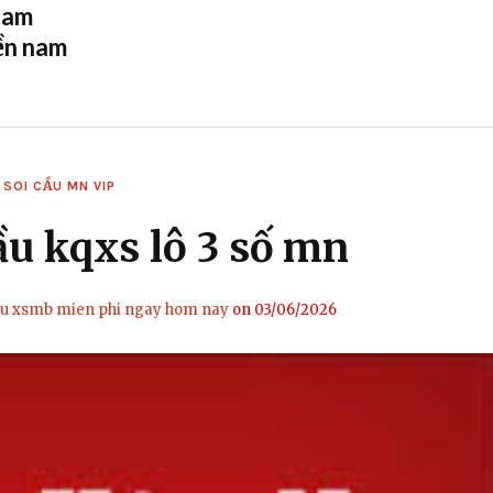
 nam
iền nam
SOI CẦU MN VIP
ầu kqxs lô 3 số mn
 cau xsmb mien phi ngay hom nay
on
03/06/2026