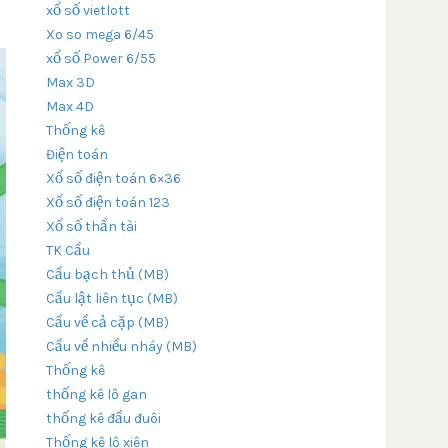
xổ số vietlott
Xo so mega 6/45
xổ số Power 6/55
Max 3D
Max 4D
Thống kê
Điện toán
Xổ số điện toán 6×36
Xổ số điện toán 123
Xổ số thần tài
TK Cầu
Cầu bạch thủ (MB)
Cầu lật liên tục (MB)
Cầu về cả cặp (MB)
Cầu về nhiều nháy (MB)
Thống kê
thống kê lô gan
thống kê đầu đuôi
Thống kê lô xiên