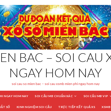
Skip
to
content
IEN BAC – SOI CAU 
NGAY HOM NAY
soi cau so mien bac – soi cau xsmb mien phi ngay hom nay
PHI NGAY HOM NAY
SOI CẦU MB CHUẨN XÁC
SOI CẦU MB VIP
BẮT SỐ
KINH NGHIỆM SOI CẦU
TRỰC TIẾP KẾT QUẢ XS
XSMB