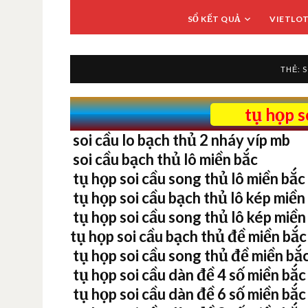
SỔ KẾT QUẢ
VIETLO
THẺ:
S
tụ họp s
soi cầu lo bạch thủ 2 nháy víp mb
soi cầu bạch thủ lô miền bắc
tụ họp soi cầu song thủ lô miền bắc
tụ họp soi cầu bạch thủ lô kép miền
tụ họp soi cầu song thủ lô kép miền
tụ họp soi cầu bạch thủ đề miền bắc
tụ họp soi cầu song thủ đề miền bắ
tụ họp soi cầu dàn đề 4 số miền bắc
tụ họp soi cầu dàn đề 6 số miền bắc