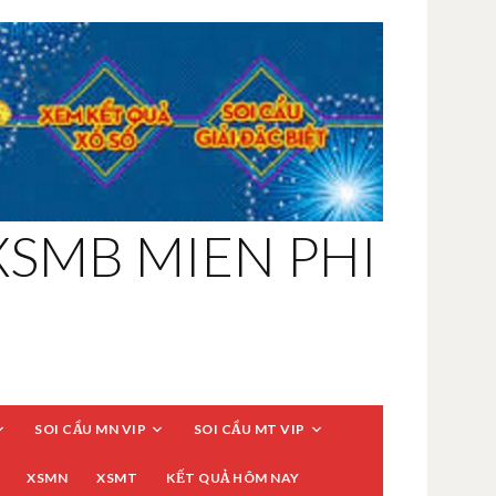
XSMB MIEN PHI
SOI CẦU MN VIP
SOI CẦU MT VIP
XSMN
XSMT
KẾT QUẢ HÔM NAY