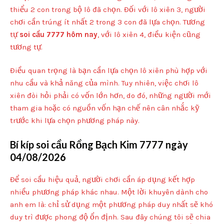
thiểu 2 con trong bộ lô đã chọn. Đối với lô xiên 3, người
chơi cần trúng ít nhất 2 trong 3 con đã lựa chọn. Tương
tự
soi cầu 7777 hôm nay
, với lô xiên 4, điều kiện cũng
tương tự.
Điều quan trọng là bạn cần lựa chọn lô xiên phù hợp với
nhu cầu và khả năng của mình. Tuy nhiên, việc chơi lô
xiên đòi hỏi phải có vốn lớn hơn, do đó, những người mới
tham gia hoặc có nguồn vốn hạn chế nên cân nhắc kỹ
trước khi lựa chọn phương pháp này.
Bí kíp soi cầu Rồng Bạch Kim 7777 ngày
04/08/2026
Để soi cầu hiệu quả, người chơi cần áp dụng kết hợp
nhiều phương pháp khác nhau. Một lời khuyên dành cho
anh em là: chỉ sử dụng một phương pháp duy nhất sẽ khó
duy trì được phong độ ổn định. Sau đây chúng tôi sẽ chia