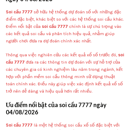
Soi cầu 7777
sở hữu hệ thống dự đoán số với những đặc
điểm đặc biệt, khác biệt so với các hệ thống soi cầu khác.
Điểm nổi bật của
soi cầu 7777
chính là sự chú trọng vào
các kết quả soi cầu và phân tích hiệu quả, nhằm giúp
người chơi đưa ra dự đoán chính xác nhất.
Thông qua việc nghiên cứu các kết quả xổ số trước đó,
soi
cầu 7777
đưa ra các thông tin dự đoán với sự hỗ trợ của
các chuyên gia có kinh nghiệm lâu năm trong ngành, kết
hợp với phần mềm soi cầu thông minh sử dụng thuật
toán chính xác. Điều này giúp việc xác định kết quả xổ số
trở nên dễ dàng và hiệu quả hơn rất nhiều.
Ưu điểm nổi bật của soi cầu 7777 ngày
04/08/2026
Soi cầu 7777
là một hệ thống soi cầu xổ số đặc biệt với