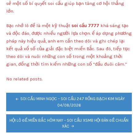
sẻ một số bí quyết soi cầu giúp bạn tăng cơ hội thắng
lớn.
Bạc nhớ lô đề là một kỹ thuật
soi cầu 7777
khá sáng tạo
và độc đáo, được nhiều người lựa chọn. ể áp dụng phương
pháp này hiệu quả, anh em cần theo dõi và ghi chép lại
kết quả xổ số của giải đặc biệt miền Bắc. Sau đó, tiếp tục
theo dõi và nuôi những con số trong một khoảng thời
gian, đồng thời tìm kiếm những con số “đầu đuôi câm.”
No related posts.
ĐIỀU
SOI CẦU MINH NGỌC – SOI CẦU 247 RỒNG BẠCH KIM NGÀY
HƯỚNG
04/08/2026
BÀI
VIẾT
HỘI LÔ ĐỀ MIỀN BẮC HÔM NAY – SOI CẦU XSMB HỘI BÀN ĐỀ CHUẨN
XÁC