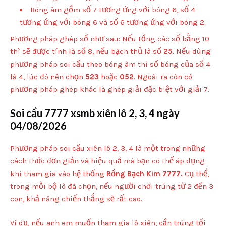
Bóng âm gồm số 7 tương ứng với bóng 6, số 4
tương ứng với bóng 6 và số 6 tương ứng với bóng 2.
Phương pháp ghép số như sau: Nếu tổng các số bằng 10
thì sẽ được tính là số 8, nếu bạch thủ là số
25
. Nếu dùng
phương pháp soi cầu theo bóng âm thì số bóng của số 4
là 4, lúc đó nên chọn
523
hoặc
052
. Ngoài ra còn có
phương pháp ghép khác là ghép giải đặc biệt với giải 7.
Soi cầu 7777 xsmb xiên lô 2, 3, 4 ngày
04/08/2026
Phương pháp soi cầu xiên lô 2, 3, 4 là một trong những
cách thức đơn giản và hiệu quả mà bạn có thể áp dụng
khi tham gia vào hệ thống
Rồng Bạch Kim 7777.
Cụ thể,
trong mỗi bộ lô đã chọn, nếu người chơi trúng từ 2 đến 3
con, khả năng chiến thắng sẽ rất cao.
Ví dụ, nếu anh em muốn tham gia lô xiên, cần trúng tối