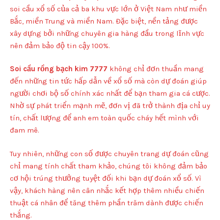
soi cầu xổ số của cả ba khu vực lớn ở Việt Nam như miền
Bắc, miền Trung và miền Nam. Đặc biệt, nền tảng được
xây dựng bởi những chuyên gia hàng đầu trong lĩnh vực
nên đảm bảo độ tin cậy 100%.
Soi cầu rồng bạch kim 7777
không chỉ đơn thuần mang
đến những tin tức hấp dẫn về xổ số mà còn dự đoán giúp
người chơi bộ số chính xác nhất để bạn tham gia cá cược.
Nhờ sự phát triển mạnh mẽ, đơn vị đã trở thành địa chỉ uy
tín, chất lượng để anh em toàn quốc cháy hết mình với
đam mê.
Tuy nhiên, những con số được chuyên trang dự đoán cũng
chỉ mang tính chất tham khảo, chúng tôi không đảm bảo
cơ hội trúng thưởng tuyệt đối khi bạn dự đoán xổ số. Vì
vậy, khách hàng nên cân nhắc kết hợp thêm nhiều chiến
thuật cá nhân để tăng thêm phần trăm dành được chiến
thắng.