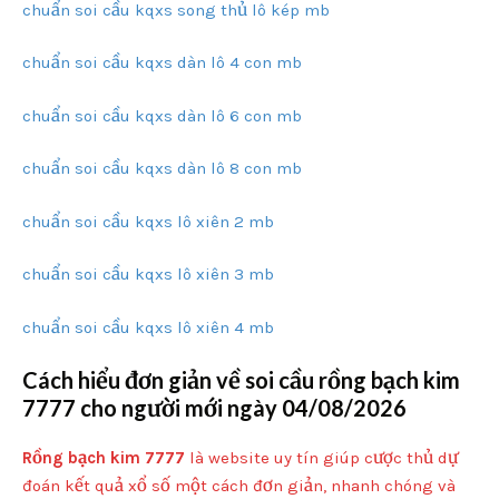
chuẩn soi cầu kqxs song thủ lô kép mb
chuẩn soi cầu kqxs dàn lô 4 con mb
chuẩn soi cầu kqxs dàn lô 6 con mb
chuẩn soi cầu kqxs dàn lô 8 con mb
chuẩn soi cầu kqxs lô xiên 2 mb
chuẩn soi cầu kqxs lô xiên 3 mb
chuẩn soi cầu kqxs lô xiên 4 mb
Cách hiểu đơn giản về soi cầu rồng bạch kim
7777 cho người mới ngày 04/08/2026
Rồng bạch kim 7777
là website uy tín giúp cược thủ dự
đoán kết quả xổ số một cách đơn giản, nhanh chóng và