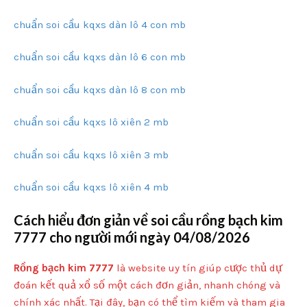
chuẩn soi cầu kqxs dàn lô 4 con mb
chuẩn soi cầu kqxs dàn lô 6 con mb
chuẩn soi cầu kqxs dàn lô 8 con mb
chuẩn soi cầu kqxs lô xiên 2 mb
chuẩn soi cầu kqxs lô xiên 3 mb
chuẩn soi cầu kqxs lô xiên 4 mb
Cách hiểu đơn giản về soi cầu rồng bạch kim
7777 cho người mới ngày 04/08/2026
Rồng bạch kim 7777
là website uy tín giúp cược thủ dự
đoán kết quả xổ số một cách đơn giản, nhanh chóng và
chính xác nhất. Tại đây, bạn có thể tìm kiếm và tham gia