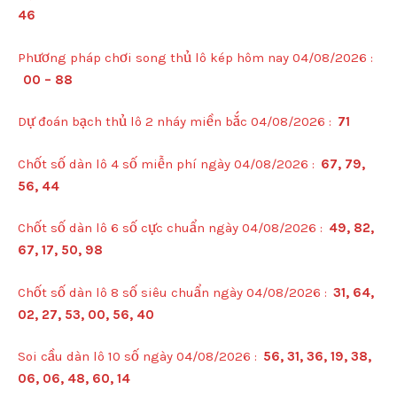
46
Phương pháp chơi song thủ lô kép hôm nay 04/08/2026 :
00 – 88
Dự đoán bạch thủ lô 2 nháy miền bắc 04/08/2026 :
71
Chốt số dàn lô 4 số miễn phí ngày 04/08/2026 :
67, 79,
56, 44
Chốt số dàn lô 6 số cực chuẩn ngày 04/08/2026 :
49, 82,
67, 17, 50, 98
Chốt số dàn lô 8 số siêu chuẩn ngày 04/08/2026 :
31, 64,
02, 27, 53, 00, 56, 40
Soi cầu dàn lô 10 số ngày 04/08/2026 :
56, 31, 36, 19, 38,
06, 06, 48, 60, 14