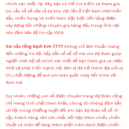
chính xác nhất. Tại đây, bạn có thể tìm kiếm và tham gia
soi cầu xổ số của cả ba khu vực lớn ở Việt Nam như miền
Bắc, miền Trung và miền Nam. Đặc biệt, nền tảng được
xây dựng bởi những chuyên gia hàng đầu trong lĩnh vực
nên đảm bảo độ tin cậy 100%.
Soi cầu rồng bạch kim 7777
không chỉ đơn thuần mang
đến những tin tức hấp dẫn về xổ số mà còn dự đoán giúp
người chơi bộ số chính xác nhất để bạn tham gia cá cược.
Nhờ sự phát triển mạnh mẽ, đơn vị đã trở thành địa chỉ uy
tín, chất lượng để anh em toàn quốc cháy hết mình với
đam mê.
Tuy nhiên, những con số được chuyên trang dự đoán cũng
chỉ mang tính chất tham khảo, chúng tôi không đảm bảo
cơ hội trúng thưởng tuyệt đối khi bạn dự đoán xổ số. Vì
vậy, khách hàng nên cân nhắc kết hợp thêm nhiều chiến
thuật cá nhân để tăng thêm phần trăm dành được chiến