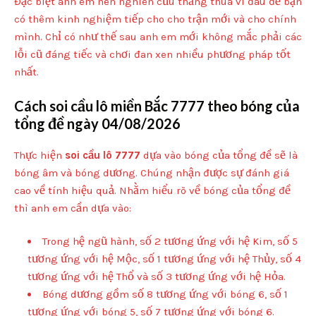
Đặc biệt anh em nên nghiên cứu thắng thua vì đâu để bạn
có thêm kinh nghiệm tiếp cho cho trận mới và cho chính
mình. Chỉ có như thế sau anh em mới không mắc phải các
lỗi cũ đáng tiếc và chơi đan xen nhiều phương pháp tốt
nhất.
Cách soi cầu lô miền Bắc 7777 theo bóng của
tổng đề ngày 04/08/2026
Thực hiện
soi cầu lô 7777
dựa vào bóng của tổng đề sẽ là
bóng âm và bóng dương. Chúng nhận được sự đánh giá
cao về tính hiệu quả. Nhằm hiểu rõ về bóng của tổng đề
thì anh em cần dựa vào:
Trong hệ ngũ hành, số 2 tương ứng với hệ Kim, số 5
tương ứng với hệ Mộc, số 1 tương ứng với hệ Thủy, số 4
tương ứng với hệ Thổ và số 3 tương ứng với hệ Hỏa.
Bóng dương gồm số 8 tương ứng với bóng 6, số 1
tương ứng với bóng 5, số 7 tương ứng với bóng 6.