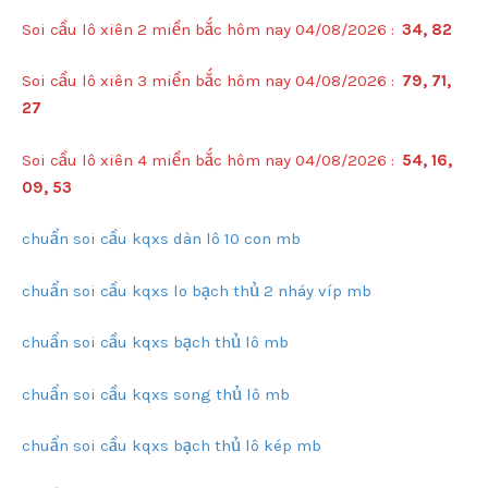
Soi cầu lô xiên 2 miền bắc hôm nay 04/08/2026 :
34, 82
Soi cầu lô xiên 3 miền bắc hôm nay 04/08/2026 :
79, 71,
27
Soi cầu lô xiên 4 miền bắc hôm nay 04/08/2026 :
54, 16,
09, 53
chuẩn soi cầu kqxs dàn lô 10 con mb
chuẩn soi cầu kqxs lo bạch thủ 2 nháy víp mb
chuẩn soi cầu kqxs bạch thủ lô mb
chuẩn soi cầu kqxs song thủ lô mb
chuẩn soi cầu kqxs bạch thủ lô kép mb