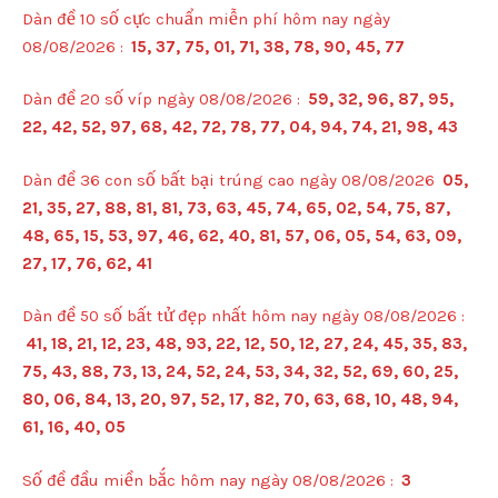
Dàn đề 10 số cực chuẩn miễn phí hôm nay ngày
08/08/2026 :
15, 37, 75, 01, 71, 38, 78, 90, 45, 77
Dàn đề 20 số víp ngày 08/08/2026 :
59, 32, 96, 87, 95,
22, 42, 52, 97, 68, 42, 72, 78, 77, 04, 94, 74, 21, 98, 43
Dàn đề 36 con số bất bại trúng cao ngày 08/08/2026
05,
21, 35, 27, 88, 81, 81, 73, 63, 45, 74, 65, 02, 54, 75, 87,
48, 65, 15, 53, 97, 46, 62, 40, 81, 57, 06, 05, 54, 63, 09,
27, 17, 76, 62, 41
Dàn đề 50 số bất tử đẹp nhất hôm nay ngày 08/08/2026 :
41, 18, 21, 12, 23, 48, 93, 22, 12, 50, 12, 27, 24, 45, 35, 83,
75, 43, 88, 73, 13, 24, 52, 24, 53, 34, 32, 52, 69, 60, 25,
80, 06, 84, 13, 20, 97, 52, 17, 82, 70, 63, 68, 10, 48, 94,
61, 16, 40, 05
Số đề đầu miền bắc hôm nay ngày 08/08/2026 :
3