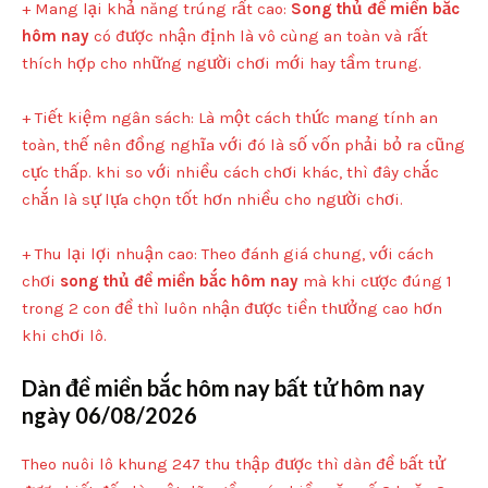
+ Mang lại khả năng trúng rất cao:
Song thủ
đề miền bắc
hôm nay
có được nhận định là vô cùng an toàn và rất
thích hợp cho những người chơi mới hay tầm trung.
+ Tiết kiệm ngân sách: Là một cách thức mang tính an
toàn, thế nên đồng nghĩa với đó là số vốn phải bỏ ra cũng
cực thấp. khi so với nhiều cách chơi khác, thì đây chắc
chắn là sự lựa chọn tốt hơn nhiều cho người chơi.
+ Thu lại lợi nhuận cao: Theo đánh giá chung, với cách
chơi
song thủ đề miền bắc hôm nay
mà khi cược đúng 1
trong 2 con đề thì luôn nhận được tiền thưởng cao hơn
khi chơi lô.
Dàn đề miền bắc hôm nay bất tử hôm nay
ngày 06/08/2026
Theo nuôi lô khung 247 thu thập được thì dàn đề bất tử