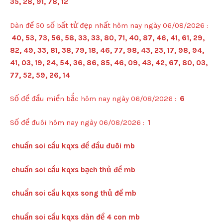
35, 28, 91, 78, 12
Dàn đề 50 số bất tử đẹp nhất hôm nay ngày 06/08/2026 :
40, 53, 73, 56, 58, 33, 33, 80, 71, 40, 87, 46, 41, 61, 29,
82, 49, 33, 81, 38, 79, 18, 46, 77, 98, 43, 23, 17, 98, 94,
41, 03, 19, 24, 54, 36, 86, 85, 46, 09, 43, 42, 67, 80, 03,
77, 52, 59, 26, 14
Số đề đầu miền bắc hôm nay ngày 06/08/2026 :
6
Số đề đuôi hôm nay ngày 06/08/2026 :
1
chuẩn soi cầu kqxs đề đầu đuôi mb
chuẩn soi cầu kqxs bạch thủ đề mb
chuẩn soi cầu kqxs song thủ đề mb
chuẩn soi cầu kqxs dàn đề 4 con mb