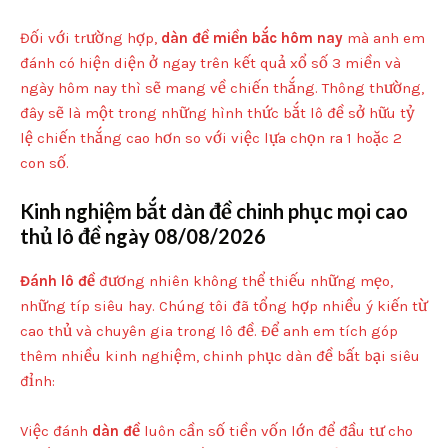
Đối với trường hợp,
dàn đề miền bắc hôm nay
mà anh em
đánh có hiện diện ở ngay trên kết quả xổ số 3 miền và
ngày hôm nay thì sẽ mang về chiến thắng. Thông thường,
đây sẽ là một trong những hình thức bắt lô đề sở hữu tỷ
lệ chiến thắng cao hơn so với việc lựa chọn ra 1 hoặc 2
con số.
Kinh nghiệm bắt dàn đề chinh phục mọi cao
thủ lô đề ngày 08/08/2026
Đánh lô đề
đương nhiên không thể thiếu những mẹo,
những típ siêu hay. Chúng tôi đã tổng hợp nhiều ý kiến từ
cao thủ và chuyên gia trong lô đề. Để anh em tích góp
thêm nhiều kinh nghiệm, chinh phục dàn đề bất bại siêu
đỉnh:
Việc đánh
dàn đề
luôn cần số tiền vốn lớn để đầu tư cho