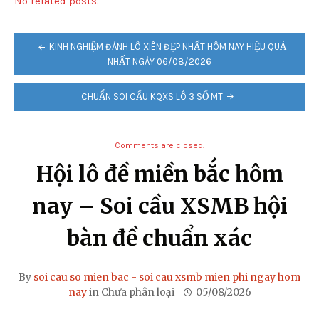
No related posts.
ĐIỀU
KINH NGHIỆM ĐÁNH LÔ XIÊN ĐẸP NHẤT HÔM NAY HIỆU QUẢ
HƯỚNG
NHẤT NGÀY 06/08/2026
BÀI
VIẾT
CHUẨN SOI CẦU KQXS LÔ 3 SỐ MT
Comments are closed.
Hội lô đề miền bắc hôm
nay – Soi cầu XSMB hội
bàn đề chuẩn xác
By
soi cau so mien bac - soi cau xsmb mien phi ngay hom
nay
in
Chưa phân loại
05/08/2026