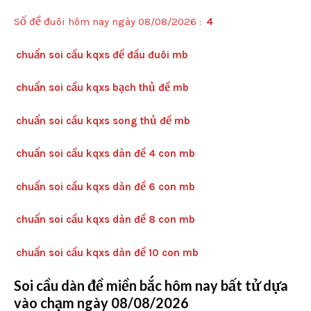
Số đề đuôi hôm nay ngày 08/08/2026 :
4
chuẩn soi cầu kqxs đề đầu đuôi mb
chuẩn soi cầu kqxs bạch thủ đề mb
chuẩn soi cầu kqxs song thủ đề mb
chuẩn soi cầu kqxs dàn đề 4 con mb
chuẩn soi cầu kqxs dàn đề 6 con mb
chuẩn soi cầu kqxs dàn đề 8 con mb
chuẩn soi cầu kqxs dàn đề 10 con mb
Soi cầu dàn đề miền bắc hôm nay bất tử dựa
vào chạm ngày 08/08/2026