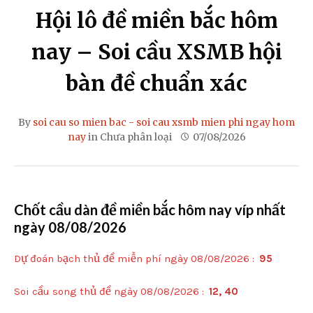
Hội lô đề miền bắc hôm
nay – Soi cầu XSMB hội
bàn đề chuẩn xác
By
soi cau so mien bac - soi cau xsmb mien phi ngay hom
nay
in
Chưa phân loại
07/08/2026
Chốt cầu dàn đề miền bắc hôm nay víp nhất
ngày 08/08/2026
Dự đoán bạch thủ đề miễn phí ngày 08/08/2026 :
95
Soi cầu song thủ đề ngày 08/08/2026 :
12, 40