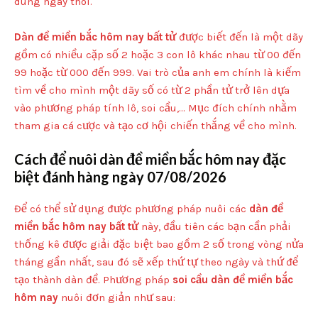
dung ngay thôi.
Dàn
đề miền bắc hôm nay
bất tử
được biết đến là một dãy
gồm có nhiều cặp số 2 hoặc 3 con lô khác nhau từ 00 đến
99 hoặc từ 000 đến 999. Vai trò của anh em chính là kiếm
tìm về cho mình một dãy số có từ 2 phần tử trở lên dựa
vào phương pháp tính lô, soi cầu,… Mục đích chính nhằm
tham gia cá cược và tạo cơ hội chiến thắng về cho mình.
Cách để nuôi dàn đề miền bắc hôm nay đặc
biệt đánh hàng ngày 07/08/2026
Để có thể sử dụng được phương pháp nuôi các
dàn
đề
miền bắc hôm nay
bất tử
này, đầu tiên các bạn cần phải
thống kê được giải đặc biệt bao gồm 2 số trong vòng nửa
tháng gần nhất, sau đó sẽ xếp thứ tự theo ngày và thứ để
tạo thành dàn đề. Phương pháp
soi cầu dàn
đề miền bắc
hôm nay
nuôi đơn giản như sau: