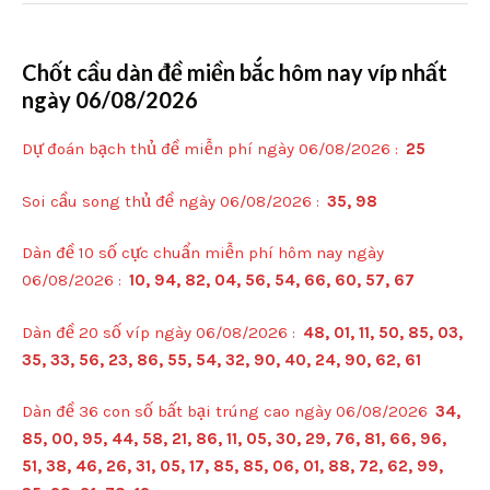
Chốt cầu dàn đề miền bắc hôm nay víp nhất
ngày 06/08/2026
Dự đoán bạch thủ đề miễn phí ngày 06/08/2026 :
25
Soi cầu song thủ đề ngày 06/08/2026 :
35, 98
Dàn đề 10 số cực chuẩn miễn phí hôm nay ngày
06/08/2026 :
10, 94, 82, 04, 56, 54, 66, 60, 57, 67
Dàn đề 20 số víp ngày 06/08/2026 :
48, 01, 11, 50, 85, 03,
35, 33, 56, 23, 86, 55, 54, 32, 90, 40, 24, 90, 62, 61
Dàn đề 36 con số bất bại trúng cao ngày 06/08/2026
34,
85, 00, 95, 44, 58, 21, 86, 11, 05, 30, 29, 76, 81, 66, 96,
51, 38, 46, 26, 31, 05, 17, 85, 85, 06, 01, 88, 72, 62, 99,