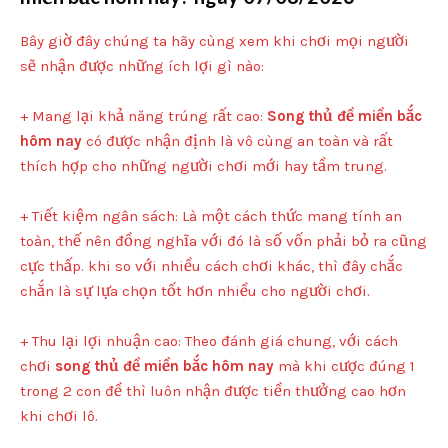
Bây giờ đây chúng ta hãy cùng xem khi chơi mọi người
sẽ nhận được những ích lợi gì nào:
+ Mang lại khả năng trúng rất cao:
Song thủ
đề miền bắc
hôm nay
có được nhận định là vô cùng an toàn và rất
thích hợp cho những người chơi mới hay tầm trung.
+ Tiết kiệm ngân sách: Là một cách thức mang tính an
toàn, thế nên đồng nghĩa với đó là số vốn phải bỏ ra cũng
cực thấp. khi so với nhiều cách chơi khác, thì đây chắc
chắn là sự lựa chọn tốt hơn nhiều cho người chơi.
+ Thu lại lợi nhuận cao: Theo đánh giá chung, với cách
chơi
song thủ đề miền bắc hôm nay
mà khi cược đúng 1
trong 2 con đề thì luôn nhận được tiền thưởng cao hơn
khi chơi lô.