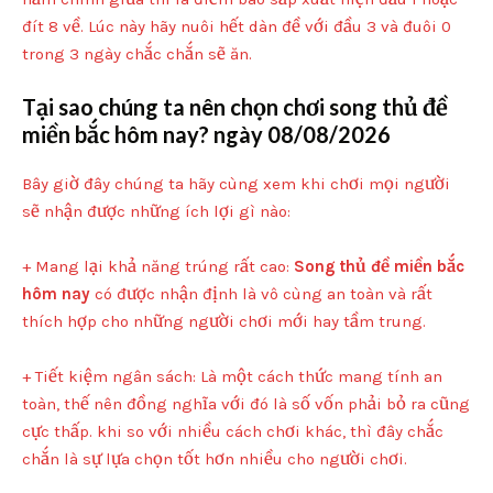
đít 8 về. Lúc này hãy nuôi hết dàn đề với đầu 3 và đuôi 0
trong 3 ngày chắc chắn sẽ ăn.
Tại sao chúng ta nên chọn chơi song thủ đề
miền bắc hôm nay? ngày 08/08/2026
Bây giờ đây chúng ta hãy cùng xem khi chơi mọi người
sẽ nhận được những ích lợi gì nào:
+ Mang lại khả năng trúng rất cao:
Song thủ
đề miền bắc
hôm nay
có được nhận định là vô cùng an toàn và rất
thích hợp cho những người chơi mới hay tầm trung.
+ Tiết kiệm ngân sách: Là một cách thức mang tính an
toàn, thế nên đồng nghĩa với đó là số vốn phải bỏ ra cũng
cực thấp. khi so với nhiều cách chơi khác, thì đây chắc
chắn là sự lựa chọn tốt hơn nhiều cho người chơi.