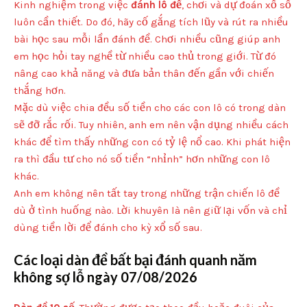
Kinh nghiệm trong việc
đánh lô đề
, chơi và dự đoán xổ số
luôn cần thiết. Do đó, hãy cố gắng tích lũy và rút ra nhiều
bài học sau mỗi lần đánh đề. Chơi nhiều cũng giúp anh
em học hỏi tay nghề từ nhiều cao thủ trong giới. Từ đó
nâng cao khả năng và đưa bản thân đến gần với chiến
thắng hơn.
Mặc dù việc chia đều số tiền cho các con lô có trong dàn
sẽ đỡ rắc rối. Tuy nhiên, anh em nên vận dụng nhiều cách
khác để tìm thấy những con có tỷ lệ nổ cao. Khi phát hiện
ra thì đầu tư cho nó số tiền “nhỉnh” hơn những con lô
khác.
Anh em không nên tất tay trong những trận chiến lô đề
dù ở tình huống nào. Lời khuyên là nên giữ lại vốn và chỉ
dùng tiền lời để đánh cho kỳ xổ số sau.
Các loại dàn đề bất bại đánh quanh năm
không sợ lỗ ngày 07/08/2026