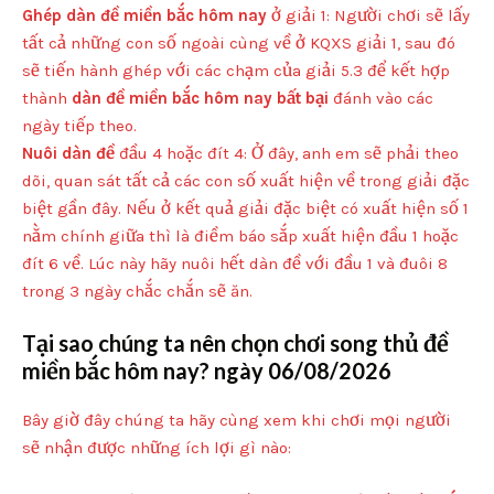
Ghép dàn đề miền bắc hôm nay
ở giải 1: Người chơi sẽ lấy
tất cả những con số ngoài cùng về ở KQXS giải 1, sau đó
sẽ tiến hành ghép với các chạm của giải 5.3 để kết hợp
thành
dàn
đề miền bắc hôm nay
bất bại
đánh vào các
ngày tiếp theo.
Nuôi dàn đề
đầu 4 hoặc đít 4: Ở đây, anh em sẽ phải theo
dõi, quan sát tất cả các con số xuất hiện về trong giải đặc
biệt gần đây. Nếu ở kết quả giải đặc biệt có xuất hiện số 1
nằm chính giữa thì là điềm báo sắp xuất hiện đầu 1 hoặc
đít 6 về. Lúc này hãy nuôi hết dàn đề với đầu 1 và đuôi 8
trong 3 ngày chắc chắn sẽ ăn.
Tại sao chúng ta nên chọn chơi song thủ đề
miền bắc hôm nay? ngày 06/08/2026
Bây giờ đây chúng ta hãy cùng xem khi chơi mọi người
sẽ nhận được những ích lợi gì nào: