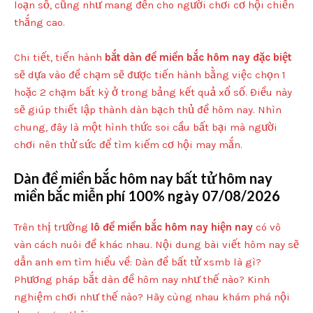
loạn số, cũng như mang đến cho người chơi cơ hội chiến
thắng cao.
Chi tiết, tiến hành
bắt dàn
đề miền bắc hôm nay
đặc biệt
sẽ dựa vào đề chạm sẽ được tiến hành bằng việc chọn 1
hoặc 2 chạm bất kỳ ở trong bảng kết quả xổ số. Điều này
sẽ giúp thiết lập thành dàn bạch thủ đề hôm nay. Nhìn
chung, đây là một hình thức soi cầu bất bại mà người
chơi nên thử sức để tìm kiếm cơ hội may mắn.
Dàn đề miền bắc hôm nay bất tử hôm nay
miền bắc miễn phí 100% ngày 07/08/2026
Trên thị trường
lô
đề miền bắc hôm nay
hiện nay
có vô
vàn cách nuôi đề khác nhau. Nội dung bài viết hôm nay sẽ
dẫn anh em tìm hiểu về: Dàn đề bất tử xsmb là gì?
Phương pháp bắt dàn đề hôm nay như thế nào? Kinh
nghiệm chơi như thế nào? Hãy cùng nhau khám phá nội