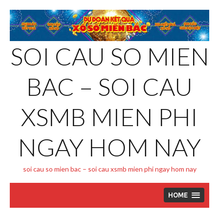
Skip
to
content
SOI CAU SO MIEN
BAC – SOI CAU
XSMB MIEN PHI
NGAY HOM NAY
soi cau so mien bac – soi cau xsmb mien phi ngay hom nay
HOME