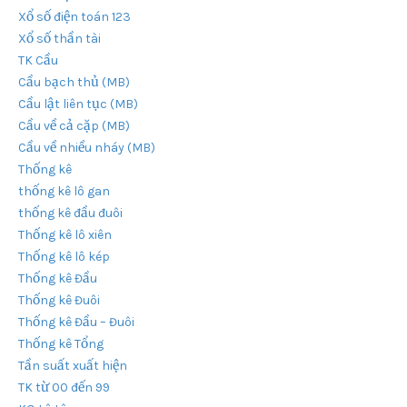
Xổ số điện toán 123
Xổ số thần tài
TK Cầu
Cầu bạch thủ (MB)
Cầu lật liên tục (MB)
Cầu về cả cặp (MB)
Cầu về nhiều nháy (MB)
Thống kê
thống kê lô gan
thống kê đầu đuôi
Thống kê lô xiên
Thống kê lô kép
Thống kê Đầu
Thống kê Đuôi
Thống kê Đầu – Đuôi
Thống kê Tổng
Tần suất xuất hiện
TK từ 00 đến 99