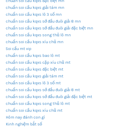
chuẩn soi cầu kqxs đặc biệt mn
chuẩn soi cầu kqxs giải tám mn
chuẩn soi cầu kqxs lô 3 số mn
chuẩn soi cầu kqxs sớ đầu đuôi giải 8 mn
chuẩn soi cầu kqxs sớ đầu đuôi giải đặc biệt mn
chuẩn soi cầu kqxs song thủ lô mn
chuẩn soi cầu kqxs xíu chủ mn
Soi cầu mt vip
chuẩn soi cầu kqxs bao lô mt
chuẩn soi cầu kqxs cặp xíu chủ mt
chuẩn soi cầu kqxs đặc biệt mt
chuẩn soi cầu kqxs giải tám mt
chuẩn soi cầu kqxs lô 3 số mt
chuẩn soi cầu kqxs sớ đầu đuôi giải 8 mt
chuẩn soi cầu kqxs sớ đầu đuôi giải đặc biệt mt
chuẩn soi cầu kqxs song thủ lô mt
chuẩn soi cầu kqxs xíu chủ mt
Hôm nay đánh con gì
Kinh nghiệm bắt số