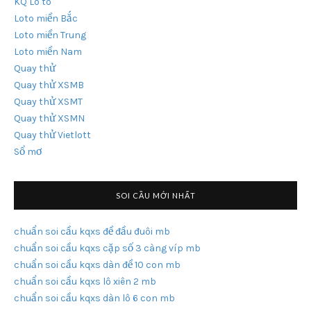
KQ Lô tô
Loto miền Bắc
Loto miền Trung
Loto miền Nam
Quay thử
Quay thử XSMB
Quay thử XSMT
Quay thử XSMN
Quay thử Vietlott
Sổ mơ
SOI CẦU MỚI NHẤT
chuẩn soi cầu kqxs đề đầu đuôi mb
chuẩn soi cầu kqxs cặp số 3 càng víp mb
chuẩn soi cầu kqxs dàn đề 10 con mb
chuẩn soi cầu kqxs lô xiên 2 mb
chuẩn soi cầu kqxs dàn lô 6 con mb