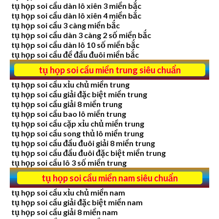
tụ họp soi cầu dàn lô xiên 3 miền bắc
tụ họp soi cầu dàn lô xiên 4 miền bắc
tụ họp soi cầu 3 càng miền bắc
tụ họp soi cầu dàn 3 càng 2 số miền bắc
tụ họp soi cầu dàn lô 10 số miền bắc
tụ họp soi cầu đề đầu đuôi miền bắc
tụ họp soi cầu miền trung siêu chuẩn
tụ họp soi cầu xỉu chủ miền trung
tụ họp soi cầu giải đặc biệt miền trung
tụ họp soi cầu giải 8 miền trung
tụ họp soi cầu bao lô miền trung
tụ họp soi cầu cặp xỉu chủ miền trung
tụ họp soi cầu song thủ lô miền trung
tụ họp soi cầu đầu đuôi giải 8 miền trung
tụ họp soi cầu đầu đuôi đặc biệt miền trung
tụ họp soi cầu lô 3 số miền trung
tụ họp soi cầu miền nam siêu chuẩn
tụ họp soi cầu xỉu chủ miền nam
tụ họp soi cầu giải đặc biệt miền nam
tụ họp soi cầu giải 8 miền nam