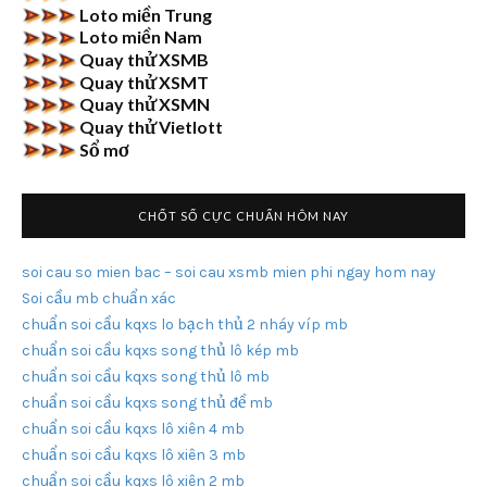
Loto miền Trung
Loto miền Nam
Quay thử XSMB
Quay thử XSMT
Quay thử XSMN
Quay thử Vietlott
Sổ mơ
CHỐT SỐ CỰC CHUẨN HÔM NAY
soi cau so mien bac – soi cau xsmb mien phi ngay hom nay
Soi cầu mb chuẩn xác
chuẩn soi cầu kqxs lo bạch thủ 2 nháy víp mb
chuẩn soi cầu kqxs song thủ lô kép mb
chuẩn soi cầu kqxs song thủ lô mb
chuẩn soi cầu kqxs song thủ đề mb
chuẩn soi cầu kqxs lô xiên 4 mb
chuẩn soi cầu kqxs lô xiên 3 mb
chuẩn soi cầu kqxs lô xiên 2 mb