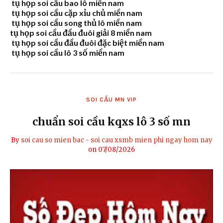
tụ họp soi cầu bao lô miền nam
tụ họp soi cầu cặp xỉu chủ miền nam
tụ họp soi cầu song thủ lô miền nam
tụ họp soi cầu đầu đuôi giải 8 miền nam
tụ họp soi cầu đầu đuôi đặc biệt miền nam
tụ họp soi cầu lô 3 số miền nam
SOI CẦU MN VIP
chuẩn soi cầu kqxs lô 3 số mn
By
soi cau so mien bac - soi cau xsmb mien phi ngay hom nay
on
07/08/2026