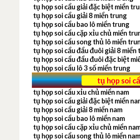
tụ họp soi cầu giải đặc biệt miền tr
tụ họp soi cầu giải 8 miền trung
tụ họp soi cầu bao lô miền trung
tụ họp soi cầu cặp xỉu chủ miền tru
tụ họp soi cầu song thủ lô miền tru
tụ họp soi cầu đầu đuôi giải 8 miền
tụ họp soi cầu đầu đuôi đặc biệt mi
tụ họp soi cầu lô 3 số miền trung
tụ họp soi c
tụ họp soi cầu xỉu chủ miền nam
tụ họp soi cầu giải đặc biệt miền n
tụ họp soi cầu giải 8 miền nam
tụ họp soi cầu bao lô miền nam
tụ họp soi cầu cặp xỉu chủ miền na
tụ họp soi cầu song thủ lô miền na