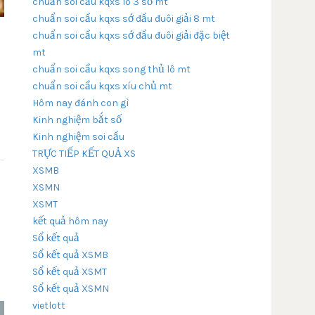
chuẩn soi cầu kqxs lô 3 số mt
chuẩn soi cầu kqxs sớ đầu đuôi giải 8 mt
chuẩn soi cầu kqxs sớ đầu đuôi giải đặc biệt
mt
chuẩn soi cầu kqxs song thủ lô mt
chuẩn soi cầu kqxs xíu chủ mt
Hôm nay đánh con gì
Kinh nghiệm bắt số
Kinh nghiệm soi cầu
TRỰC TIẾP KẾT QUẢ XS
XSMB
XSMN
XSMT
kết quả hôm nay
Sổ kết quả
Sổ kết quả XSMB
Sổ kết quả XSMT
Sổ kết quả XSMN
vietlott