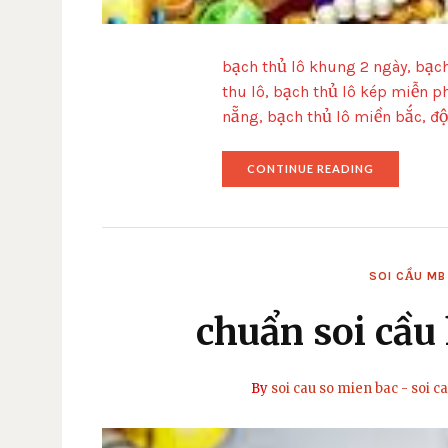
bạch thủ lô khung 2 ngày, bạch
thu lô, bạch thủ lô kép miễn ph
nẵng, bạch thủ lô miền bắc, độ
"CHUẨN
CONTINUE READING
SOI
CẦU
KQXS
SONG
THỦ
LÔ
SOI CẦU MB
MB"
chuẩn soi cầu
By
soi cau so mien bac - soi