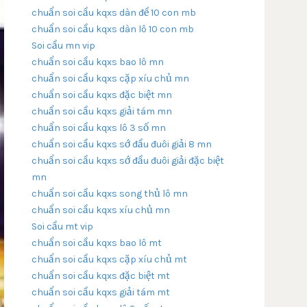
chuẩn soi cầu kqxs dàn đề 10 con mb
chuẩn soi cầu kqxs dàn lô 10 con mb
Soi cầu mn vip
chuẩn soi cầu kqxs bao lô mn
chuẩn soi cầu kqxs cặp xíu chủ mn
chuẩn soi cầu kqxs đặc biệt mn
chuẩn soi cầu kqxs giải tám mn
chuẩn soi cầu kqxs lô 3 số mn
chuẩn soi cầu kqxs sớ đầu đuôi giải 8 mn
chuẩn soi cầu kqxs sớ đầu đuôi giải đặc biệt
mn
chuẩn soi cầu kqxs song thủ lô mn
chuẩn soi cầu kqxs xíu chủ mn
Soi cầu mt vip
chuẩn soi cầu kqxs bao lô mt
chuẩn soi cầu kqxs cặp xíu chủ mt
chuẩn soi cầu kqxs đặc biệt mt
chuẩn soi cầu kqxs giải tám mt