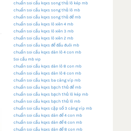
chuẩn soi cầu kqxs song thủ lô kép mb
chuẩn soi cầu kqxs song thủ lô mb
chuẩn soi cầu kqxs song thủ đề mb
chuẩn soi cầu kqxs lô xiên 4 mb
chuẩn soi cầu kqxs lô xiên 3 mb
chuẩn soi cầu kqxs lô xiên 2 mb
chuẩn soi cầu kqxs đề đầu đuôi mb
chuẩn soi cầu kqxs dàn lô 4 con mb
Soi cầu mb vip
chuẩn soi cầu kqxs dàn lô 8 con mb
chuẩn soi cầu kqxs dàn lô 6 con mb
chuẩn soi cầu kqxs ba càng víp mb
chuẩn soi cầu kqxs bạch thủ đề mb
chuẩn soi cầu kqxs bạch thủ lô kép mb
chuẩn soi cầu kqxs bạch thủ lô mb
chuẩn soi cầu kqxs cặp số 3 càng víp mb
chuẩn soi cầu kqxs dàn đề 4 con mb
chuẩn soi cầu kqxs dàn đề 6 con mb
chuẩn soi cầu kqxs dàn đề 8 con mb