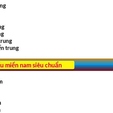
ung
ng
ng
 trung
ền trung
ầu miền nam siêu chuẩn
am
m
m